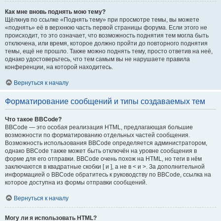
Как мне вновь поднять мою тему?
Щёлкнув по ссылке «Поднять тему» при просмотре темы, вы можете
«поднять» её в верхнюю часть первой страницы форума. Если этого не
происходит, то это означает, что возможность поднятия тем могла быть
отключена, или время, которое должно пройти до повторного поднятия
темы, ещё не прошло. Также можно поднять тему, просто ответив на неё,
однако удостоверьтесь, что тем самым вы не нарушаете правила
конференции, на которой находитесь.
Вернуться к началу
Форматирование сообщений и типы создаваемых тем
Что такое BBCode?
BBCode — это особая реализация HTML, предлагающая большие
возможности по форматированию отдельных частей сообщения.
Возможность использования BBCode определяется администратором,
однако BBCode также может быть отключён на уровне сообщения в
форме для его отправки. BBCode очень похож на HTML, но теги в нём
заключаются в квадратные скобки [ и ], а не в < и >. За дополнительной
информацией о BBCode обратитесь к руководству по BBCode, ссылка на
которое доступна из формы отправки сообщений.
Вернуться к началу
Могу ли я использовать HTML?