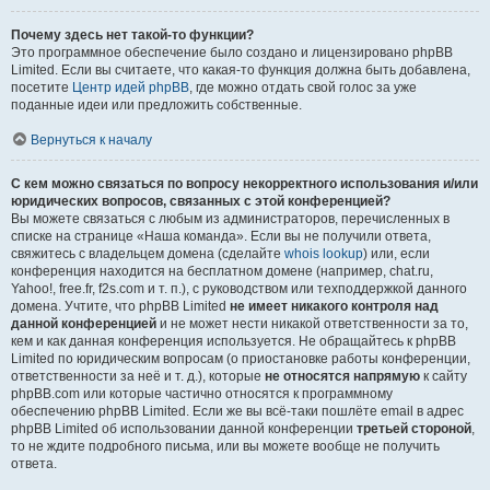
Почему здесь нет такой-то функции?
Это программное обеспечение было создано и лицензировано phpBB
Limited. Если вы считаете, что какая-то функция должна быть добавлена,
посетите
Центр идей phpBB
, где можно отдать свой голос за уже
поданные идеи или предложить собственные.
Вернуться к началу
С кем можно связаться по вопросу некорректного использования и/или
юридических вопросов, связанных с этой конференцией?
Вы можете связаться с любым из администраторов, перечисленных в
списке на странице «Наша команда». Если вы не получили ответа,
свяжитесь с владельцем домена (сделайте
whois lookup
) или, если
конференция находится на бесплатном домене (например, chat.ru,
Yahoo!, free.fr, f2s.com и т. п.), с руководством или техподдержкой данного
домена. Учтите, что phpBB Limited
не имеет никакого контроля над
данной конференцией
и не может нести никакой ответственности за то,
кем и как данная конференция используется. Не обращайтесь к phpBB
Limited по юридическим вопросам (о приостановке работы конференции,
ответственности за неё и т. д.), которые
не относятся напрямую
к сайту
phpBB.com или которые частично относятся к программному
обеспечению phpBB Limited. Если же вы всё-таки пошлёте email в адрес
phpBB Limited об использовании данной конференции
третьей стороной
,
то не ждите подробного письма, или вы можете вообще не получить
ответа.