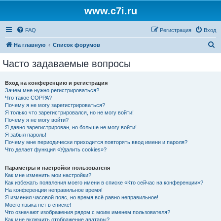
www.c7i.ru
FAQ
Регистрация
Вход
П
На главную
Список форумов
о
Часто задаваемые вопросы
и
с
Вход на конференцию и регистрация
Зачем мне нужно регистрироваться?
к
Что такое COPPA?
Почему я не могу зарегистрироваться?
Я только что зарегистрировался, но не могу войти!
Почему я не могу войти?
Я давно зарегистрирован, но больше не могу войти!
Я забыл пароль!
Почему мне периодически приходится повторять ввод имени и пароля?
Что делает функция «Удалить cookies»?
Параметры и настройки пользователя
Как мне изменить мои настройки?
Как избежать появления моего имени в списке «Кто сейчас на конференции»?
На конференции неправильное время!
Я изменил часовой пояс, но время всё равно неправильное!
Моего языка нет в списке!
Что означают изображения рядом с моим именем пользователя?
Как мне включить отображение аватары?