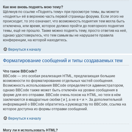
Как мне вновь поднять мою тему?
Щёлкнув по ссылке «Поднять тему» при просмотре темы, вы можете
«поднять» её в верхнюю часть первой страницы форума. Если этого не
происходит, то это означает, что возможность поднятия тем могла быть
отключена, или время, которое должно пройти до повторного поднятия
темы, ещё не прошло. Также можно поднять тему, просто ответив на неё,
однако удостоверьтесь, что тем самым вы не нарушаете правила
конференции, на которой находитесь.
Вернуться к началу
Форматирование сообщений и типы создаваемых тем
Что такое BBCode?
BBCode — это особая реализация HTML, предлагающая большие
возможности по форматированию отдельных частей сообщения.
Возможность использования BBCode определяется администратором,
однако BBCode также может быть отключён на уровне сообщения в
форме для его отправки. BBCode очень похож на HTML, но теги в нём
заключаются в квадратные скобки [ и ], а не в < и >. За дополнительной
информацией о BBCode обратитесь к руководству по BBCode, ссылка на
которое доступна из формы отправки сообщений.
Вернуться к началу
Могу ли я использовать HTML?