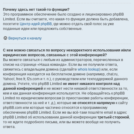
Почему здесь нет такой-то функции?
Это программное обеспечение было создано и лицензировано phpBB
Limited. Если вы считаете, что какая-то функция должна быть добавлена,
посетите
Центр идей phpBB
, где можно отдать свой голос за уже
поданные идеи или предложить собственные.
Вернуться к началу
С кем можно связаться по вопросу некорректного использования и/или
юридических вопросов, связанных с этой конференцией?
Вы можете связаться с любым из администраторов, перечисленных в
списке на странице «Наша команда». Если вы не получили ответа,
свяжитесь с владельцем домена (сделайте
whois lookup
) или, если
конференция находится на бесплатном домене (например, chat.ru,
Yahoo!, free.fr, f2s.com и т. п.), с руководством или техподдержкой данного
домена. Учтите, что phpBB Limited
не имеет никакого контроля над
данной конференцией
и не может нести никакой ответственности за то,
кем и как данная конференция используется. Не обращайтесь к phpBB
Limited по юридическим вопросам (о приостановке работы конференции,
ответственности за неё и т. д.), которые
не относятся напрямую
к сайту
phpBB.com или которые частично относятся к программному
обеспечению phpBB Limited. Если же вы всё-таки пошлёте email в адрес
phpBB Limited об использовании данной конференции
третьей стороной
,
то не ждите подробного письма, или вы можете вообще не получить
ответа.