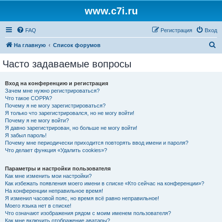
www.c7i.ru
FAQ
Регистрация
Вход
П
На главную
Список форумов
о
Часто задаваемые вопросы
и
с
Вход на конференцию и регистрация
Зачем мне нужно регистрироваться?
к
Что такое COPPA?
Почему я не могу зарегистрироваться?
Я только что зарегистрировался, но не могу войти!
Почему я не могу войти?
Я давно зарегистрирован, но больше не могу войти!
Я забыл пароль!
Почему мне периодически приходится повторять ввод имени и пароля?
Что делает функция «Удалить cookies»?
Параметры и настройки пользователя
Как мне изменить мои настройки?
Как избежать появления моего имени в списке «Кто сейчас на конференции»?
На конференции неправильное время!
Я изменил часовой пояс, но время всё равно неправильное!
Моего языка нет в списке!
Что означают изображения рядом с моим именем пользователя?
Как мне включить отображение аватары?