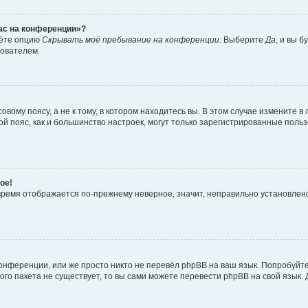
час на конференции»?
дёте опцию
Скрывать моё пребывание на конференции
. Выберите
Да
, и вы 
зователем.
вому поясу, а не к тому, в котором находитесь вы. В этом случае измените в 
овой пояс, как и большинство настроек, могут только зарегистрированные пол
ое!
о время отображается по-прежнему неверное, значит, неправильно установле
онференции, или же просто никто не перевёл phpBB на ваш язык. Попробуйт
вого пакета не существует, то вы сами можете перевести phpBB на свой язы