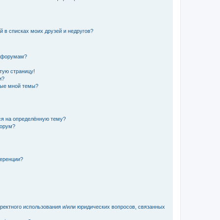
й в списках моих друзей и недругов?
и форумам?
стую страницу!
и?
ные мной темы?
ься на определённую тему?
форум?
ференции?
рректного использования и/или юридических вопросов, связанных