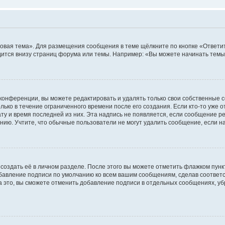
овая тема». Для размещения сообщения в теме щёлкните по кнопке «Ответит
ится внизу страниц форума или темы. Например: «Вы можете начинать темы»
конференции, вы можете редактировать и удалять только свои собственные 
ько в течение ограниченного времени после его создания. Если кто-то уже 
дату и время последней из них. Эта надпись не появляется, если сообщение 
ию. Учтите, что обычные пользователи не могут удалить сообщение, если на 
создать её в личном разделе. После этого вы можете отметить флажком пун
обавление подписи по умолчанию ко всем вашим сообщениям, сделав соотве
а это, вы сможете отменить добавление подписи в отдельных сообщениях, у