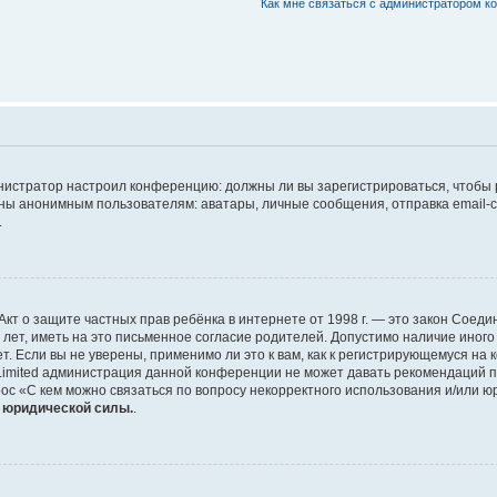
Как мне связаться с администратором 
дминистратор настроил конференцию: должны ли вы зарегистрироваться, чтобы
 анонимным пользователям: аватары, личные сообщения, отправка email-сооб
.
 или Акт о защите частных прав ребёнка в интернете от 1998 г. — это закон Со
т, иметь на это письменное согласие родителей. Допустимо наличие иного
 Если вы не уверены, применимо ли это к вам, как к регистрирующемуся на 
Limited администрация данной конференции не может давать рекомендаций 
ос «С кем можно связаться по вопросу некорректного использования и/или ю
т юридической силы.
.