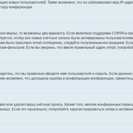
ию новых пользователей. Также возможно, что он заблокировал ваш IP-адре
атору конференции.
они верны, то возможны два варианта. Если включена поддержка COPPA и при 
уется, чтобы все новые учётные записи были активированы пользователями
ам было прислано email-сообщение, следуйте полученным инструкциям. Если
пам-фильтром. Если вы уверены, что ввели правильный адрес email, попробу
едитесь, что вы правильно вводите имя пользователя и пароль. Если данные
Также возможно, что допущена ошибка в конфигурации конференции, свяжитес
вал или удалил вашу учётную запись. Кроме того, многие конференции перио
ных. Если это произошло, попробуйте зарегистрироваться снова и активнее 