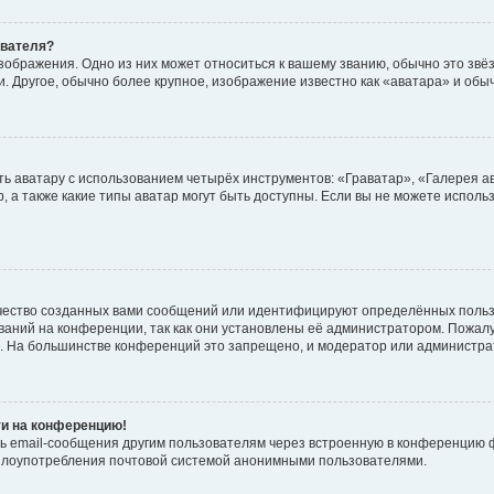
ователя?
зображения. Одно из них может относиться к вашему званию, обычно это звёзд
. Другое, обычно более крупное, изображение известно как «аватара» и обы
ь аватару с использованием четырёх инструментов: «Граватар», «Галерея а
, а также какие типы аватар могут быть доступны. Если вы не можете испол
чество созданных вами сообщений или идентифицируют определённых польз
аний на конференции, так как они установлены её администратором. Пожал
е. На большинстве конференций это запрещено, и модератор или администра
ти на конференцию!
ь email-сообщения другим пользователям через встроенную в конференцию ф
ь злоупотребления почтовой системой анонимными пользователями.