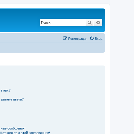
Поиск
Расширенный по
Регистрация
Вход
 в них?
 разные цвета?
чные сообщения!
 от кого-то с этой конференции!