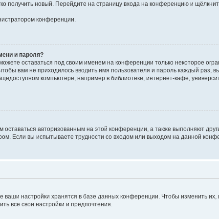
егко получить новый. Перейдите на страницу входа на конференцию и щёлкни
инистратором конференции.
мени и пароля?
сможете оставаться под своим именем на конференции только некоторое огран
 чтобы вам не приходилось вводить имя пользователя и пароль каждый раз, 
щедоступном компьютере, например в библиотеке, интернет-кафе, университе
ам оставаться авторизованным на этой конференции, а также выполняют друг
ом. Если вы испытываете трудности со входом или выходом на данной конфе
е ваши настройки хранятся в базе данных конференции. Чтобы изменить их,
ить все свои настройки и предпочтения.