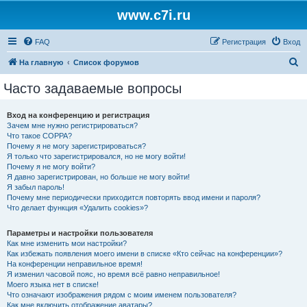
www.c7i.ru
FAQ
Регистрация
Вход
П
На главную
Список форумов
о
Часто задаваемые вопросы
и
с
Вход на конференцию и регистрация
Зачем мне нужно регистрироваться?
к
Что такое COPPA?
Почему я не могу зарегистрироваться?
Я только что зарегистрировался, но не могу войти!
Почему я не могу войти?
Я давно зарегистрирован, но больше не могу войти!
Я забыл пароль!
Почему мне периодически приходится повторять ввод имени и пароля?
Что делает функция «Удалить cookies»?
Параметры и настройки пользователя
Как мне изменить мои настройки?
Как избежать появления моего имени в списке «Кто сейчас на конференции»?
На конференции неправильное время!
Я изменил часовой пояс, но время всё равно неправильное!
Моего языка нет в списке!
Что означают изображения рядом с моим именем пользователя?
Как мне включить отображение аватары?