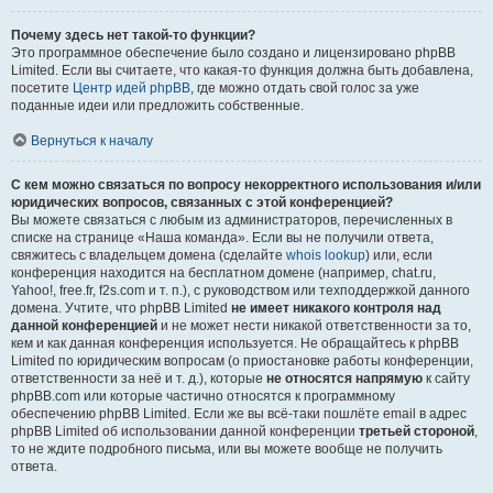
Почему здесь нет такой-то функции?
Это программное обеспечение было создано и лицензировано phpBB
Limited. Если вы считаете, что какая-то функция должна быть добавлена,
посетите
Центр идей phpBB
, где можно отдать свой голос за уже
поданные идеи или предложить собственные.
Вернуться к началу
С кем можно связаться по вопросу некорректного использования и/или
юридических вопросов, связанных с этой конференцией?
Вы можете связаться с любым из администраторов, перечисленных в
списке на странице «Наша команда». Если вы не получили ответа,
свяжитесь с владельцем домена (сделайте
whois lookup
) или, если
конференция находится на бесплатном домене (например, chat.ru,
Yahoo!, free.fr, f2s.com и т. п.), с руководством или техподдержкой данного
домена. Учтите, что phpBB Limited
не имеет никакого контроля над
данной конференцией
и не может нести никакой ответственности за то,
кем и как данная конференция используется. Не обращайтесь к phpBB
Limited по юридическим вопросам (о приостановке работы конференции,
ответственности за неё и т. д.), которые
не относятся напрямую
к сайту
phpBB.com или которые частично относятся к программному
обеспечению phpBB Limited. Если же вы всё-таки пошлёте email в адрес
phpBB Limited об использовании данной конференции
третьей стороной
,
то не ждите подробного письма, или вы можете вообще не получить
ответа.