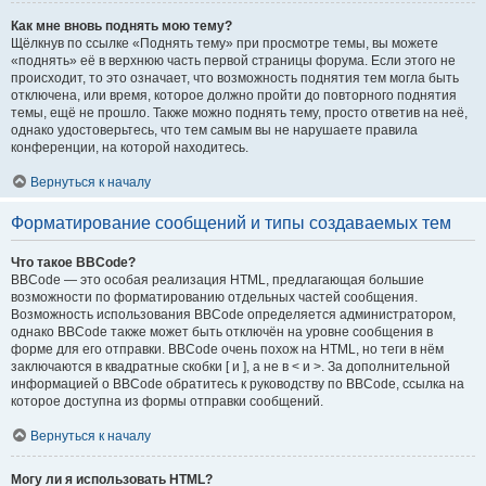
Как мне вновь поднять мою тему?
Щёлкнув по ссылке «Поднять тему» при просмотре темы, вы можете
«поднять» её в верхнюю часть первой страницы форума. Если этого не
происходит, то это означает, что возможность поднятия тем могла быть
отключена, или время, которое должно пройти до повторного поднятия
темы, ещё не прошло. Также можно поднять тему, просто ответив на неё,
однако удостоверьтесь, что тем самым вы не нарушаете правила
конференции, на которой находитесь.
Вернуться к началу
Форматирование сообщений и типы создаваемых тем
Что такое BBCode?
BBCode — это особая реализация HTML, предлагающая большие
возможности по форматированию отдельных частей сообщения.
Возможность использования BBCode определяется администратором,
однако BBCode также может быть отключён на уровне сообщения в
форме для его отправки. BBCode очень похож на HTML, но теги в нём
заключаются в квадратные скобки [ и ], а не в < и >. За дополнительной
информацией о BBCode обратитесь к руководству по BBCode, ссылка на
которое доступна из формы отправки сообщений.
Вернуться к началу
Могу ли я использовать HTML?