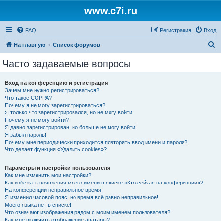
www.c7i.ru
FAQ
Регистрация
Вход
П
На главную
Список форумов
о
Часто задаваемые вопросы
и
с
Вход на конференцию и регистрация
Зачем мне нужно регистрироваться?
к
Что такое COPPA?
Почему я не могу зарегистрироваться?
Я только что зарегистрировался, но не могу войти!
Почему я не могу войти?
Я давно зарегистрирован, но больше не могу войти!
Я забыл пароль!
Почему мне периодически приходится повторять ввод имени и пароля?
Что делает функция «Удалить cookies»?
Параметры и настройки пользователя
Как мне изменить мои настройки?
Как избежать появления моего имени в списке «Кто сейчас на конференции»?
На конференции неправильное время!
Я изменил часовой пояс, но время всё равно неправильное!
Моего языка нет в списке!
Что означают изображения рядом с моим именем пользователя?
Как мне включить отображение аватары?