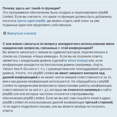
Почему здесь нет такой-то функции?
Это программное обеспечение было создано и лицензировано phpBB
Limited. Если вы считаете, что какая-то функция должна быть добавлена,
посетите
Центр идей phpBB
, где можно отдать свой голос за уже
поданные идеи или предложить собственные.
Вернуться к началу
С кем можно связаться по вопросу некорректного использования и/или
юридических вопросов, связанных с этой конференцией?
Вы можете связаться с любым из администраторов, перечисленных в
списке на странице «Наша команда». Если вы не получили ответа,
свяжитесь с владельцем домена (сделайте
whois lookup
) или, если
конференция находится на бесплатном домене (например, chat.ru,
Yahoo!, free.fr, f2s.com и т. п.), с руководством или техподдержкой данного
домена. Учтите, что phpBB Limited
не имеет никакого контроля над
данной конференцией
и не может нести никакой ответственности за то,
кем и как данная конференция используется. Не обращайтесь к phpBB
Limited по юридическим вопросам (о приостановке работы конференции,
ответственности за неё и т. д.), которые
не относятся напрямую
к сайту
phpBB.com или которые частично относятся к программному
обеспечению phpBB Limited. Если же вы всё-таки пошлёте email в адрес
phpBB Limited об использовании данной конференции
третьей стороной
,
то не ждите подробного письма, или вы можете вообще не получить
ответа.