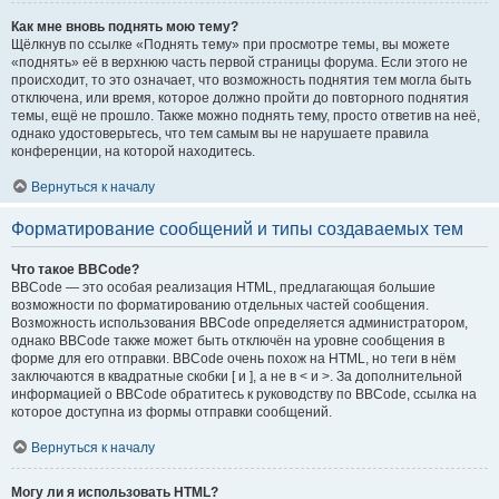
Как мне вновь поднять мою тему?
Щёлкнув по ссылке «Поднять тему» при просмотре темы, вы можете
«поднять» её в верхнюю часть первой страницы форума. Если этого не
происходит, то это означает, что возможность поднятия тем могла быть
отключена, или время, которое должно пройти до повторного поднятия
темы, ещё не прошло. Также можно поднять тему, просто ответив на неё,
однако удостоверьтесь, что тем самым вы не нарушаете правила
конференции, на которой находитесь.
Вернуться к началу
Форматирование сообщений и типы создаваемых тем
Что такое BBCode?
BBCode — это особая реализация HTML, предлагающая большие
возможности по форматированию отдельных частей сообщения.
Возможность использования BBCode определяется администратором,
однако BBCode также может быть отключён на уровне сообщения в
форме для его отправки. BBCode очень похож на HTML, но теги в нём
заключаются в квадратные скобки [ и ], а не в < и >. За дополнительной
информацией о BBCode обратитесь к руководству по BBCode, ссылка на
которое доступна из формы отправки сообщений.
Вернуться к началу
Могу ли я использовать HTML?