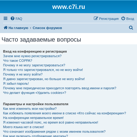
www.c7i.ru
FAQ
Регистрация
Вход
П
На главную
Список форумов
о
Часто задаваемые вопросы
и
с
Вход на конференцию и регистрация
Зачем мне нужно регистрироваться?
к
Что такое COPPA?
Почему я не могу зарегистрироваться?
Я только что зарегистрировался, но не могу войти!
Почему я не могу войти?
Я давно зарегистрирован, но больше не могу войти!
Я забыл пароль!
Почему мне периодически приходится повторять ввод имени и пароля?
Что делает функция «Удалить cookies»?
Параметры и настройки пользователя
Как мне изменить мои настройки?
Как избежать появления моего имени в списке «Кто сейчас на конференции»?
На конференции неправильное время!
Я изменил часовой пояс, но время всё равно неправильное!
Моего языка нет в списке!
Что означают изображения рядом с моим именем пользователя?
Как мне включить отображение аватары?