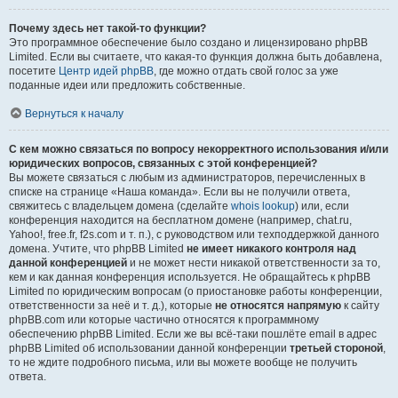
Почему здесь нет такой-то функции?
Это программное обеспечение было создано и лицензировано phpBB
Limited. Если вы считаете, что какая-то функция должна быть добавлена,
посетите
Центр идей phpBB
, где можно отдать свой голос за уже
поданные идеи или предложить собственные.
Вернуться к началу
С кем можно связаться по вопросу некорректного использования и/или
юридических вопросов, связанных с этой конференцией?
Вы можете связаться с любым из администраторов, перечисленных в
списке на странице «Наша команда». Если вы не получили ответа,
свяжитесь с владельцем домена (сделайте
whois lookup
) или, если
конференция находится на бесплатном домене (например, chat.ru,
Yahoo!, free.fr, f2s.com и т. п.), с руководством или техподдержкой данного
домена. Учтите, что phpBB Limited
не имеет никакого контроля над
данной конференцией
и не может нести никакой ответственности за то,
кем и как данная конференция используется. Не обращайтесь к phpBB
Limited по юридическим вопросам (о приостановке работы конференции,
ответственности за неё и т. д.), которые
не относятся напрямую
к сайту
phpBB.com или которые частично относятся к программному
обеспечению phpBB Limited. Если же вы всё-таки пошлёте email в адрес
phpBB Limited об использовании данной конференции
третьей стороной
,
то не ждите подробного письма, или вы можете вообще не получить
ответа.