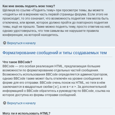
Как мне вновь поднять мою тему?
Щёлкнув по ссылке «Поднять тему» при просмотре темы, вы можете
«поднять» её в верхнюю часть первой страницы форума. Если этого не
происходит, то это означает, что возможность поднятия тем могла быть
отключена, или время, которое должно пройти до повторного поднятия
темы, ещё не прошло. Также можно поднять тему, просто ответив на неё,
однако удостоверьтесь, что тем самым вы не нарушаете правила
конференции, на которой находитесь.
Вернуться к началу
Форматирование сообщений и типы создаваемых тем
Что такое BBCode?
BBCode — это особая реализация HTML, предлагающая большие
возможности по форматированию отдельных частей сообщения.
Возможность использования BBCode определяется администратором,
однако BBCode также может быть отключён на уровне сообщения в
форме для его отправки. BBCode очень похож на HTML, но теги в нём
заключаются в квадратные скобки [ и ], а не в < и >. За дополнительной
информацией о BBCode обратитесь к руководству по BBCode, ссылка на
которое доступна из формы отправки сообщений.
Вернуться к началу
Могу ли я использовать HTML?