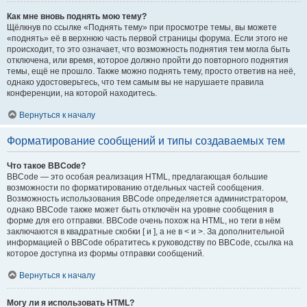
Как мне вновь поднять мою тему?
Щёлкнув по ссылке «Поднять тему» при просмотре темы, вы можете
«поднять» её в верхнюю часть первой страницы форума. Если этого не
происходит, то это означает, что возможность поднятия тем могла быть
отключена, или время, которое должно пройти до повторного поднятия
темы, ещё не прошло. Также можно поднять тему, просто ответив на неё,
однако удостоверьтесь, что тем самым вы не нарушаете правила
конференции, на которой находитесь.
Вернуться к началу
Форматирование сообщений и типы создаваемых тем
Что такое BBCode?
BBCode — это особая реализация HTML, предлагающая большие
возможности по форматированию отдельных частей сообщения.
Возможность использования BBCode определяется администратором,
однако BBCode также может быть отключён на уровне сообщения в
форме для его отправки. BBCode очень похож на HTML, но теги в нём
заключаются в квадратные скобки [ и ], а не в < и >. За дополнительной
информацией о BBCode обратитесь к руководству по BBCode, ссылка на
которое доступна из формы отправки сообщений.
Вернуться к началу
Могу ли я использовать HTML?