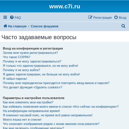
www.c7i.ru
FAQ
Регистрация
Вход
П
На главную
Список форумов
о
Часто задаваемые вопросы
и
с
Вход на конференцию и регистрация
Зачем мне нужно регистрироваться?
к
Что такое COPPA?
Почему я не могу зарегистрироваться?
Я только что зарегистрировался, но не могу войти!
Почему я не могу войти?
Я давно зарегистрирован, но больше не могу войти!
Я забыл пароль!
Почему мне периодически приходится повторять ввод имени и пароля?
Что делает функция «Удалить cookies»?
Параметры и настройки пользователя
Как мне изменить мои настройки?
Как избежать появления моего имени в списке «Кто сейчас на конференции»?
На конференции неправильное время!
Я изменил часовой пояс, но время всё равно неправильное!
Моего языка нет в списке!
Что означают изображения рядом с моим именем пользователя?
Как мне включить отображение аватары?