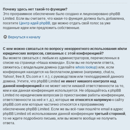
Почему здесь нет такой-то функции?
Это программное обеспечение было создано и лицензировано phpBB
Limited. Если вы считаете, что какая-то функция должна быть добавлена,
посетите
Центр идей phpBB
, где можно отдать свой голос за уже
поданные идеи или предложить собственные.
Вернуться к началу
С кем можно связаться по вопросу некорректного использования и/или
юридических вопросов, связанных с этой конференцией?
Вы можете связаться с любым из администраторов, перечисленных в
списке на странице «Наша команда». Если вы не получили ответа,
свяжитесь с владельцем домена (сделайте
whois lookup
) или, если
конференция находится на бесплатном домене (например, chat.ru,
Yahoo!, free.fr, f2s.com и т. п.), с руководством или техподдержкой данного
домена. Учтите, что phpBB Limited
не имеет никакого контроля над
данной конференцией
и не может нести никакой ответственности за то,
кем и как данная конференция используется. Не обращайтесь к phpBB
Limited по юридическим вопросам (о приостановке работы конференции,
ответственности за неё и т. д.), которые
не относятся напрямую
к сайту
phpBB.com или которые частично относятся к программному
обеспечению phpBB Limited. Если же вы всё-таки пошлёте email в адрес
phpBB Limited об использовании данной конференции
третьей стороной
,
то не ждите подробного письма, или вы можете вообще не получить
ответа.