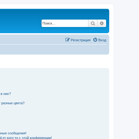
Поиск
Расширенный по
Регистрация
Вход
 в них?
 разные цвета?
чные сообщения!
 от кого-то с этой конференции!