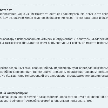
ователя?
зображения. Одно из них может относиться к вашему званию, обычно это звёзд
. Другое, обычно более крупное, изображение известно как «аватара» и обы
ь аватару с использованием четырёх инструментов: «Граватар», «Галерея а
, а также какие типы аватар могут быть доступны. Если вы не можете испол
чество созданных вами сообщений или идентифицируют определённых польз
аний на конференции, так как они установлены её администратором. Пожал
е. На большинстве конференций это запрещено, и модератор или администра
ти на конференцию!
ь email-сообщения другим пользователям через встроенную в конференцию ф
ь злоупотребления почтовой системой анонимными пользователями.