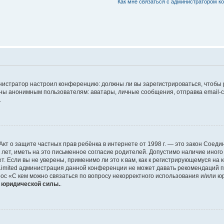
Как мне связаться с администратором 
дминистратор настроил конференцию: должны ли вы зарегистрироваться, чтобы
 анонимным пользователям: аватары, личные сообщения, отправка email-сооб
.
 или Акт о защите частных прав ребёнка в интернете от 1998 г. — это закон Со
т, иметь на это письменное согласие родителей. Допустимо наличие иного
 Если вы не уверены, применимо ли это к вам, как к регистрирующемуся на 
Limited администрация данной конференции не может давать рекомендаций 
ос «С кем можно связаться по вопросу некорректного использования и/или ю
т юридической силы.
.