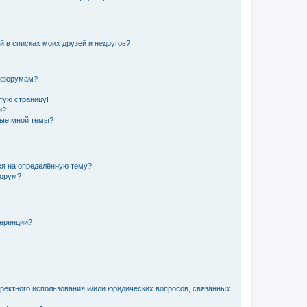
й в списках моих друзей и недругов?
и форумам?
стую страницу!
и?
ные мной темы?
ься на определённую тему?
форум?
ференции?
рректного использования и/или юридических вопросов, связанных