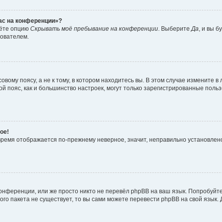
час на конференции»?
дёте опцию
Скрывать моё пребывание на конференции
. Выберите
Да
, и вы 
зователем.
вому поясу, а не к тому, в котором находитесь вы. В этом случае измените в 
овой пояс, как и большинство настроек, могут только зарегистрированные пол
ое!
о время отображается по-прежнему неверное, значит, неправильно установле
онференции, или же просто никто не перевёл phpBB на ваш язык. Попробуйт
вого пакета не существует, то вы сами можете перевести phpBB на свой язы