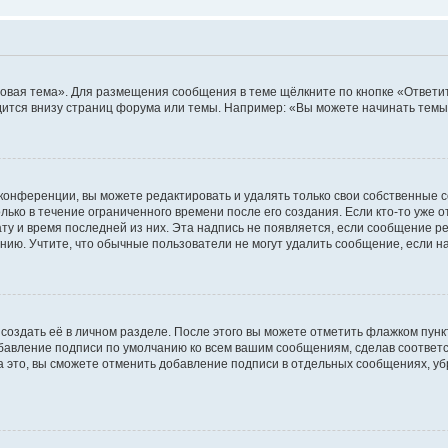
овая тема». Для размещения сообщения в теме щёлкните по кнопке «Ответит
ится внизу страниц форума или темы. Например: «Вы можете начинать темы»
конференции, вы можете редактировать и удалять только свои собственные 
ько в течение ограниченного времени после его создания. Если кто-то уже 
дату и время последней из них. Эта надпись не появляется, если сообщение 
ию. Учтите, что обычные пользователи не могут удалить сообщение, если на 
создать её в личном разделе. После этого вы можете отметить флажком пун
обавление подписи по умолчанию ко всем вашим сообщениям, сделав соотве
а это, вы сможете отменить добавление подписи в отдельных сообщениях, у