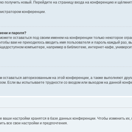
егко получить новый. Перейдите на страницу входа на конференцию и щёлкни
инистратором конференции.
мени и пароля?
сможете оставаться под своим именем на конференции только некоторое огран
 чтобы вам не приходилось вводить имя пользователя и пароль каждый раз, 
щедоступном компьютере, например в библиотеке, интернет-кафе, университе
ам оставаться авторизованным на этой конференции, а также выполняют друг
ом. Если вы испытываете трудности со входом или выходом на данной конфе
е ваши настройки хранятся в базе данных конференции. Чтобы изменить их,
ить все свои настройки и предпочтения.