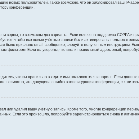
ию новых пользователей. Также возможно, что он заблокировал ваш IP-адре
атору конференции.
они верны, то возможны два варианта. Если включена поддержка COPPA и при 
уется, чтобы все новые учётные записи были активированы пользователями
ам было прислано email-сообщение, следуйте полученным инструкциям. Если
пам-фильтром. Если вы уверены, что ввели правильный адрес email, попробу
едитесь, что вы правильно вводите имя пользователя и пароль. Если данные
Также возможно, что допущена ошибка в конфигурации конференции, свяжитес
вал или удалил вашу учётную запись. Кроме того, многие конференции перио
ных. Если это произошло, попробуйте зарегистрироваться снова и активнее 