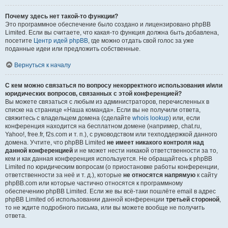
Почему здесь нет такой-то функции?
Это программное обеспечение было создано и лицензировано phpBB
Limited. Если вы считаете, что какая-то функция должна быть добавлена,
посетите
Центр идей phpBB
, где можно отдать свой голос за уже
поданные идеи или предложить собственные.
Вернуться к началу
С кем можно связаться по вопросу некорректного использования и/или
юридических вопросов, связанных с этой конференцией?
Вы можете связаться с любым из администраторов, перечисленных в
списке на странице «Наша команда». Если вы не получили ответа,
свяжитесь с владельцем домена (сделайте
whois lookup
) или, если
конференция находится на бесплатном домене (например, chat.ru,
Yahoo!, free.fr, f2s.com и т. п.), с руководством или техподдержкой данного
домена. Учтите, что phpBB Limited
не имеет никакого контроля над
данной конференцией
и не может нести никакой ответственности за то,
кем и как данная конференция используется. Не обращайтесь к phpBB
Limited по юридическим вопросам (о приостановке работы конференции,
ответственности за неё и т. д.), которые
не относятся напрямую
к сайту
phpBB.com или которые частично относятся к программному
обеспечению phpBB Limited. Если же вы всё-таки пошлёте email в адрес
phpBB Limited об использовании данной конференции
третьей стороной
,
то не ждите подробного письма, или вы можете вообще не получить
ответа.