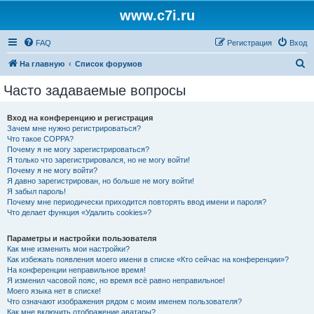
www.c7i.ru
FAQ
Регистрация
Вход
П
На главную
Список форумов
о
Часто задаваемые вопросы
и
с
Вход на конференцию и регистрация
Зачем мне нужно регистрироваться?
к
Что такое COPPA?
Почему я не могу зарегистрироваться?
Я только что зарегистрировался, но не могу войти!
Почему я не могу войти?
Я давно зарегистрирован, но больше не могу войти!
Я забыл пароль!
Почему мне периодически приходится повторять ввод имени и пароля?
Что делает функция «Удалить cookies»?
Параметры и настройки пользователя
Как мне изменить мои настройки?
Как избежать появления моего имени в списке «Кто сейчас на конференции»?
На конференции неправильное время!
Я изменил часовой пояс, но время всё равно неправильное!
Моего языка нет в списке!
Что означают изображения рядом с моим именем пользователя?
Как мне включить отображение аватары?