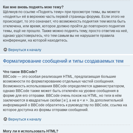
Как мне вновь поднять мою тему?
Щёлкнув по ссылке «Поднять тему» при просмотре темы, вы можете
«поднять» её в верхнюю часть первой страницы форума. Если этого не
происходит, то это означает, что возможность поднятия тем могла быть
отключена, или время, которое должно пройти до повторного поднятия
темы, ещё не прошло. Также можно поднять тему, просто ответив на неё,
однако удостоверьтесь, что тем самым вы не нарушаете правила
конференции, на которой находитесь.
Вернуться к началу
Форматирование сообщений и типы создаваемых тем
Что такое BBCode?
BBCode — это особая реализация HTML, предлагающая большие
возможности по форматированию отдельных частей сообщения.
Возможность использования BBCode определяется администратором,
однако BBCode также может быть отключён на уровне сообщения в
форме для его отправки. BBCode очень похож на HTML, но теги в нём
заключаются в квадратные скобки [ и ], а не в < и >. За дополнительной
информацией о BBCode обратитесь к руководству по BBCode, ссылка на
которое доступна из формы отправки сообщений.
Вернуться к началу
Могу ли я использовать HTML?