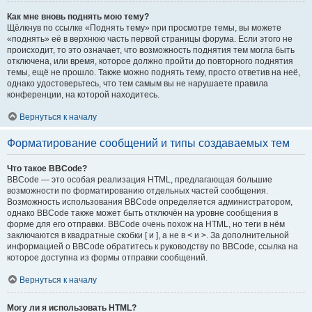
Как мне вновь поднять мою тему?
Щёлкнув по ссылке «Поднять тему» при просмотре темы, вы можете
«поднять» её в верхнюю часть первой страницы форума. Если этого не
происходит, то это означает, что возможность поднятия тем могла быть
отключена, или время, которое должно пройти до повторного поднятия
темы, ещё не прошло. Также можно поднять тему, просто ответив на неё,
однако удостоверьтесь, что тем самым вы не нарушаете правила
конференции, на которой находитесь.
Вернуться к началу
Форматирование сообщений и типы создаваемых тем
Что такое BBCode?
BBCode — это особая реализация HTML, предлагающая большие
возможности по форматированию отдельных частей сообщения.
Возможность использования BBCode определяется администратором,
однако BBCode также может быть отключён на уровне сообщения в
форме для его отправки. BBCode очень похож на HTML, но теги в нём
заключаются в квадратные скобки [ и ], а не в < и >. За дополнительной
информацией о BBCode обратитесь к руководству по BBCode, ссылка на
которое доступна из формы отправки сообщений.
Вернуться к началу
Могу ли я использовать HTML?