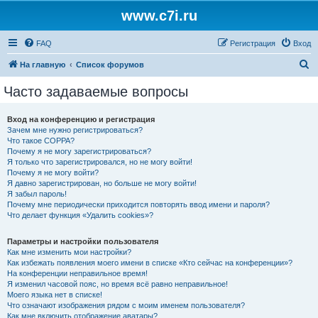
www.c7i.ru
FAQ
Регистрация
Вход
П
На главную
Список форумов
о
Часто задаваемые вопросы
и
с
Вход на конференцию и регистрация
Зачем мне нужно регистрироваться?
к
Что такое COPPA?
Почему я не могу зарегистрироваться?
Я только что зарегистрировался, но не могу войти!
Почему я не могу войти?
Я давно зарегистрирован, но больше не могу войти!
Я забыл пароль!
Почему мне периодически приходится повторять ввод имени и пароля?
Что делает функция «Удалить cookies»?
Параметры и настройки пользователя
Как мне изменить мои настройки?
Как избежать появления моего имени в списке «Кто сейчас на конференции»?
На конференции неправильное время!
Я изменил часовой пояс, но время всё равно неправильное!
Моего языка нет в списке!
Что означают изображения рядом с моим именем пользователя?
Как мне включить отображение аватары?