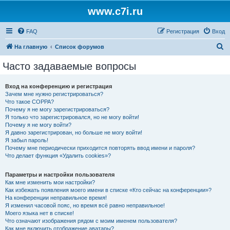
www.c7i.ru
FAQ
Регистрация
Вход
П
На главную
Список форумов
о
Часто задаваемые вопросы
и
с
Вход на конференцию и регистрация
Зачем мне нужно регистрироваться?
к
Что такое COPPA?
Почему я не могу зарегистрироваться?
Я только что зарегистрировался, но не могу войти!
Почему я не могу войти?
Я давно зарегистрирован, но больше не могу войти!
Я забыл пароль!
Почему мне периодически приходится повторять ввод имени и пароля?
Что делает функция «Удалить cookies»?
Параметры и настройки пользователя
Как мне изменить мои настройки?
Как избежать появления моего имени в списке «Кто сейчас на конференции»?
На конференции неправильное время!
Я изменил часовой пояс, но время всё равно неправильное!
Моего языка нет в списке!
Что означают изображения рядом с моим именем пользователя?
Как мне включить отображение аватары?