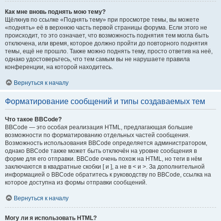
Как мне вновь поднять мою тему?
Щёлкнув по ссылке «Поднять тему» при просмотре темы, вы можете
«поднять» её в верхнюю часть первой страницы форума. Если этого не
происходит, то это означает, что возможность поднятия тем могла быть
отключена, или время, которое должно пройти до повторного поднятия
темы, ещё не прошло. Также можно поднять тему, просто ответив на неё,
однако удостоверьтесь, что тем самым вы не нарушаете правила
конференции, на которой находитесь.
Вернуться к началу
Форматирование сообщений и типы создаваемых тем
Что такое BBCode?
BBCode — это особая реализация HTML, предлагающая большие
возможности по форматированию отдельных частей сообщения.
Возможность использования BBCode определяется администратором,
однако BBCode также может быть отключён на уровне сообщения в
форме для его отправки. BBCode очень похож на HTML, но теги в нём
заключаются в квадратные скобки [ и ], а не в < и >. За дополнительной
информацией о BBCode обратитесь к руководству по BBCode, ссылка на
которое доступна из формы отправки сообщений.
Вернуться к началу
Могу ли я использовать HTML?