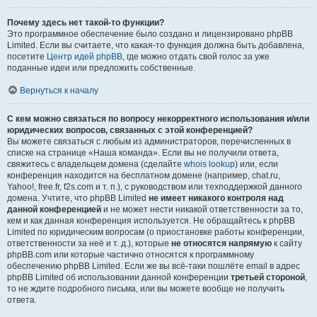
Почему здесь нет такой-то функции?
Это программное обеспечение было создано и лицензировано phpBB
Limited. Если вы считаете, что какая-то функция должна быть добавлена,
посетите
Центр идей phpBB
, где можно отдать свой голос за уже
поданные идеи или предложить собственные.
Вернуться к началу
С кем можно связаться по вопросу некорректного использования и/или
юридических вопросов, связанных с этой конференцией?
Вы можете связаться с любым из администраторов, перечисленных в
списке на странице «Наша команда». Если вы не получили ответа,
свяжитесь с владельцем домена (сделайте
whois lookup
) или, если
конференция находится на бесплатном домене (например, chat.ru,
Yahoo!, free.fr, f2s.com и т. п.), с руководством или техподдержкой данного
домена. Учтите, что phpBB Limited
не имеет никакого контроля над
данной конференцией
и не может нести никакой ответственности за то,
кем и как данная конференция используется. Не обращайтесь к phpBB
Limited по юридическим вопросам (о приостановке работы конференции,
ответственности за неё и т. д.), которые
не относятся напрямую
к сайту
phpBB.com или которые частично относятся к программному
обеспечению phpBB Limited. Если же вы всё-таки пошлёте email в адрес
phpBB Limited об использовании данной конференции
третьей стороной
,
то не ждите подробного письма, или вы можете вообще не получить
ответа.