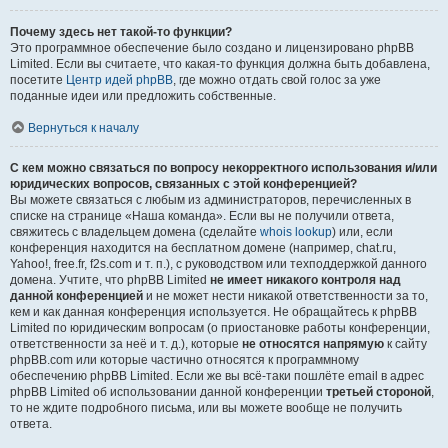
Почему здесь нет такой-то функции?
Это программное обеспечение было создано и лицензировано phpBB
Limited. Если вы считаете, что какая-то функция должна быть добавлена,
посетите
Центр идей phpBB
, где можно отдать свой голос за уже
поданные идеи или предложить собственные.
Вернуться к началу
С кем можно связаться по вопросу некорректного использования и/или
юридических вопросов, связанных с этой конференцией?
Вы можете связаться с любым из администраторов, перечисленных в
списке на странице «Наша команда». Если вы не получили ответа,
свяжитесь с владельцем домена (сделайте
whois lookup
) или, если
конференция находится на бесплатном домене (например, chat.ru,
Yahoo!, free.fr, f2s.com и т. п.), с руководством или техподдержкой данного
домена. Учтите, что phpBB Limited
не имеет никакого контроля над
данной конференцией
и не может нести никакой ответственности за то,
кем и как данная конференция используется. Не обращайтесь к phpBB
Limited по юридическим вопросам (о приостановке работы конференции,
ответственности за неё и т. д.), которые
не относятся напрямую
к сайту
phpBB.com или которые частично относятся к программному
обеспечению phpBB Limited. Если же вы всё-таки пошлёте email в адрес
phpBB Limited об использовании данной конференции
третьей стороной
,
то не ждите подробного письма, или вы можете вообще не получить
ответа.