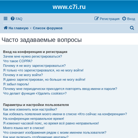
www.c7i.ru
FAQ
Регистрация
Вход
П
На главную
Список форумов
о
Часто задаваемые вопросы
и
с
Вход на конференцию и регистрация
Зачем мне нужно регистрироваться?
к
Что такое COPPA?
Почему я не могу зарегистрироваться?
Я только что зарегистрировался, но не могу войти!
Почему я не могу войти?
Я давно зарегистрирован, но больше не могу войти!
Я забыл пароль!
Почему мне периодически приходится повторять ввод имени и пароля?
Что делает функция «Удалить cookies»?
Параметры и настройки пользователя
Как мне изменить мои настройки?
Как избежать появления моего имени в списке «Кто сейчас на конференции»?
На конференции неправильное время!
Я изменил часовой пояс, но время всё равно неправильное!
Моего языка нет в списке!
Что означают изображения рядом с моим именем пользователя?
Как мне включить отображение аватары?