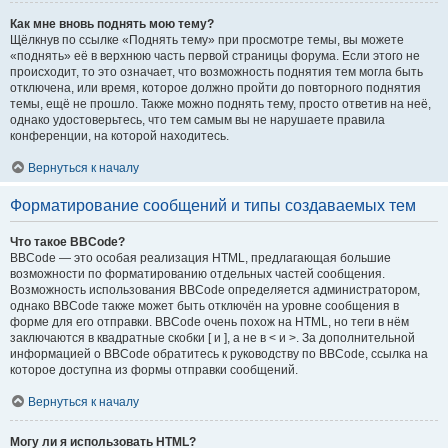
Как мне вновь поднять мою тему?
Щёлкнув по ссылке «Поднять тему» при просмотре темы, вы можете
«поднять» её в верхнюю часть первой страницы форума. Если этого не
происходит, то это означает, что возможность поднятия тем могла быть
отключена, или время, которое должно пройти до повторного поднятия
темы, ещё не прошло. Также можно поднять тему, просто ответив на неё,
однако удостоверьтесь, что тем самым вы не нарушаете правила
конференции, на которой находитесь.
Вернуться к началу
Форматирование сообщений и типы создаваемых тем
Что такое BBCode?
BBCode — это особая реализация HTML, предлагающая большие
возможности по форматированию отдельных частей сообщения.
Возможность использования BBCode определяется администратором,
однако BBCode также может быть отключён на уровне сообщения в
форме для его отправки. BBCode очень похож на HTML, но теги в нём
заключаются в квадратные скобки [ и ], а не в < и >. За дополнительной
информацией о BBCode обратитесь к руководству по BBCode, ссылка на
которое доступна из формы отправки сообщений.
Вернуться к началу
Могу ли я использовать HTML?