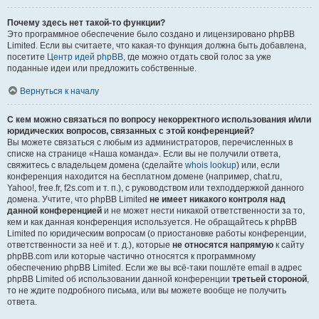
Почему здесь нет такой-то функции?
Это программное обеспечение было создано и лицензировано phpBB
Limited. Если вы считаете, что какая-то функция должна быть добавлена,
посетите
Центр идей phpBB
, где можно отдать свой голос за уже
поданные идеи или предложить собственные.
Вернуться к началу
С кем можно связаться по вопросу некорректного использования и/или
юридических вопросов, связанных с этой конференцией?
Вы можете связаться с любым из администраторов, перечисленных в
списке на странице «Наша команда». Если вы не получили ответа,
свяжитесь с владельцем домена (сделайте
whois lookup
) или, если
конференция находится на бесплатном домене (например, chat.ru,
Yahoo!, free.fr, f2s.com и т. п.), с руководством или техподдержкой данного
домена. Учтите, что phpBB Limited
не имеет никакого контроля над
данной конференцией
и не может нести никакой ответственности за то,
кем и как данная конференция используется. Не обращайтесь к phpBB
Limited по юридическим вопросам (о приостановке работы конференции,
ответственности за неё и т. д.), которые
не относятся напрямую
к сайту
phpBB.com или которые частично относятся к программному
обеспечению phpBB Limited. Если же вы всё-таки пошлёте email в адрес
phpBB Limited об использовании данной конференции
третьей стороной
,
то не ждите подробного письма, или вы можете вообще не получить
ответа.