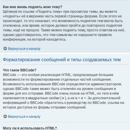
Как мне вновь поднять мою тему?
Щёлкнув по ссылке «Поднять тему» при просмотре темы, вы можете
«поднять» её в верхнюю часть первой страницы форума. Если этого не
происходит, то это означает, что возможность поднятия тем могла быть
отключена, или время, которое должно пройти до повторного поднятия
темы, ещё не прошло. Также можно поднять тему, просто ответив на неё,
однако удостоверьтесь, что тем самым вы не нарушаете правила
конференции, на которой находитесь.
Вернуться к началу
Форматирование сообщений и типы создаваемых тем
Что такое BBCode?
BBCode — это особая реализация HTML, предлагающая большие
возможности по форматированию отдельных частей сообщения.
Возможность использования BBCode определяется администратором,
однако BBCode также может быть отключён на уровне сообщения в
форме для его отправки. BBCode очень похож на HTML, но теги в нём
заключаются в квадратные скобки [ и ], а не в < и >. За дополнительной
информацией о BBCode обратитесь к руководству по BBCode, ссылка на
которое доступна из формы отправки сообщений.
Вернуться к началу
Могу ли я использовать HTML?