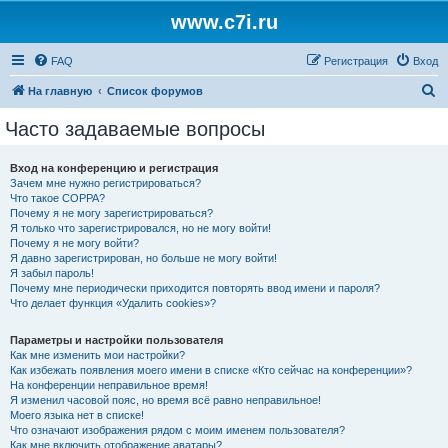
www.c7i.ru
FAQ
Регистрация
Вход
П
На главную
Список форумов
о
Часто задаваемые вопросы
и
с
Вход на конференцию и регистрация
Зачем мне нужно регистрироваться?
к
Что такое COPPA?
Почему я не могу зарегистрироваться?
Я только что зарегистрировался, но не могу войти!
Почему я не могу войти?
Я давно зарегистрирован, но больше не могу войти!
Я забыл пароль!
Почему мне периодически приходится повторять ввод имени и пароля?
Что делает функция «Удалить cookies»?
Параметры и настройки пользователя
Как мне изменить мои настройки?
Как избежать появления моего имени в списке «Кто сейчас на конференции»?
На конференции неправильное время!
Я изменил часовой пояс, но время всё равно неправильное!
Моего языка нет в списке!
Что означают изображения рядом с моим именем пользователя?
Как мне включить отображение аватары?