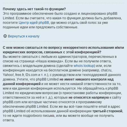
Почему здесь нет такой-то функции?
Это программное обеспечение было создано и лицензировано phpBB
Limited. Если вы считаете, что какая-то функция должна быть добавлена,
посетите
Центр идей phpBB
, где можно отдать свой голос за уже
поданные идеи или предложить собственные.
Вернуться к началу
С кем можно связаться по вопросу некорректного использования и/или
юридических вопросов, связанных с этой конференцией?
Вы можете связаться с любым из администраторов, перечисленных в
списке на странице «Наша команда». Если вы не получили ответа,
свяжитесь с владельцем домена (сделайте
whois lookup
) или, если
конференция находится на бесплатном домене (например, chat.ru,
Yahoo!, free.fr, f2s.com и т. п.), с руководством или техподдержкой данного
домена. Учтите, что phpBB Limited
не имеет никакого контроля над
данной конференцией
и не может нести никакой ответственности за то,
кем и как данная конференция используется. Не обращайтесь к phpBB
Limited по юридическим вопросам (о приостановке работы конференции,
ответственности за неё и т. д.), которые
не относятся напрямую
к сайту
phpBB.com или которые частично относятся к программному
обеспечению phpBB Limited. Если же вы всё-таки пошлёте email в адрес
phpBB Limited об использовании данной конференции
третьей стороной
,
то не ждите подробного письма, или вы можете вообще не получить
ответа.