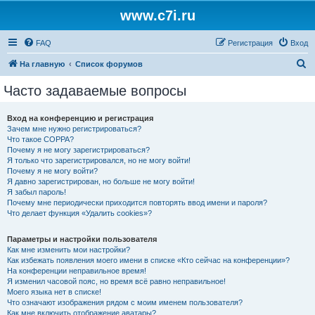
www.c7i.ru
FAQ
Регистрация
Вход
П
На главную
Список форумов
о
Часто задаваемые вопросы
и
с
Вход на конференцию и регистрация
Зачем мне нужно регистрироваться?
к
Что такое COPPA?
Почему я не могу зарегистрироваться?
Я только что зарегистрировался, но не могу войти!
Почему я не могу войти?
Я давно зарегистрирован, но больше не могу войти!
Я забыл пароль!
Почему мне периодически приходится повторять ввод имени и пароля?
Что делает функция «Удалить cookies»?
Параметры и настройки пользователя
Как мне изменить мои настройки?
Как избежать появления моего имени в списке «Кто сейчас на конференции»?
На конференции неправильное время!
Я изменил часовой пояс, но время всё равно неправильное!
Моего языка нет в списке!
Что означают изображения рядом с моим именем пользователя?
Как мне включить отображение аватары?