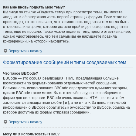
Как мне вновь поднять мою тему?
Щёлкнув по ссылке «Поднять тему» при просмотре темы, вы можете
«поднять» её в верхнюю часть первой страницы форума. Если этого не
происходит, то это означает, что возможность поднятия тем могла быть
отключена, или время, которое должно пройти до повторного поднятия
темы, ещё не прошло. Также можно поднять тему, просто ответив на неё,
однако удостоверьтесь, что тем самым вы не нарушаете правила
конференции, на которой находитесь.
Вернуться к началу
Форматирование сообщений и типы создаваемых тем
Что такое BBCode?
BBCode — это особая реализация HTML, предлагающая большие
возможности по форматированию отдельных частей сообщения.
Возможность использования BBCode определяется администратором,
однако BBCode также может быть отключён на уровне сообщения в
форме для его отправки. BBCode очень похож на HTML, но теги в нём
заключаются в квадратные скобки [ и ], а не в < и >. За дополнительной
информацией о BBCode обратитесь к руководству по BBCode, ссылка на
которое доступна из формы отправки сообщений.
Вернуться к началу
Могу ли я использовать HTML?