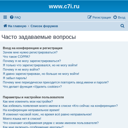
www.c7i.ru
FAQ
Регистрация
Вход
П
На главную
Список форумов
о
Часто задаваемые вопросы
и
с
Вход на конференцию и регистрация
Зачем мне нужно регистрироваться?
к
Что такое COPPA?
Почему я не могу зарегистрироваться?
Я только что зарегистрировался, но не могу войти!
Почему я не могу войти?
Я давно зарегистрирован, но больше не могу войти!
Я забыл пароль!
Почему мне периодически приходится повторять ввод имени и пароля?
Что делает функция «Удалить cookies»?
Параметры и настройки пользователя
Как мне изменить мои настройки?
Как избежать появления моего имени в списке «Кто сейчас на конференции»?
На конференции неправильное время!
Я изменил часовой пояс, но время всё равно неправильное!
Моего языка нет в списке!
Что означают изображения рядом с моим именем пользователя?
Как мне включить отображение аватары?