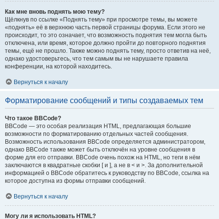
Как мне вновь поднять мою тему?
Щёлкнув по ссылке «Поднять тему» при просмотре темы, вы можете
«поднять» её в верхнюю часть первой страницы форума. Если этого не
происходит, то это означает, что возможность поднятия тем могла быть
отключена, или время, которое должно пройти до повторного поднятия
темы, ещё не прошло. Также можно поднять тему, просто ответив на неё,
однако удостоверьтесь, что тем самым вы не нарушаете правила
конференции, на которой находитесь.
Вернуться к началу
Форматирование сообщений и типы создаваемых тем
Что такое BBCode?
BBCode — это особая реализация HTML, предлагающая большие
возможности по форматированию отдельных частей сообщения.
Возможность использования BBCode определяется администратором,
однако BBCode также может быть отключён на уровне сообщения в
форме для его отправки. BBCode очень похож на HTML, но теги в нём
заключаются в квадратные скобки [ и ], а не в < и >. За дополнительной
информацией о BBCode обратитесь к руководству по BBCode, ссылка на
которое доступна из формы отправки сообщений.
Вернуться к началу
Могу ли я использовать HTML?