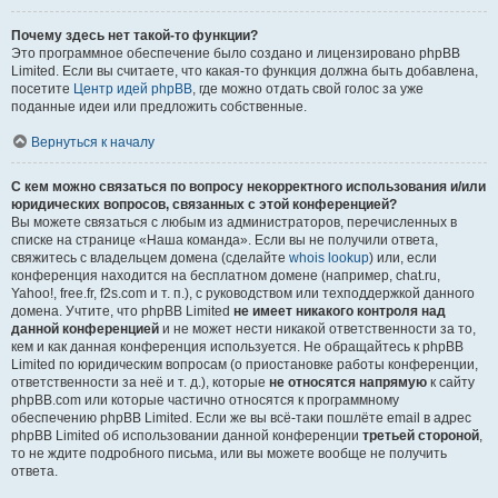
Почему здесь нет такой-то функции?
Это программное обеспечение было создано и лицензировано phpBB
Limited. Если вы считаете, что какая-то функция должна быть добавлена,
посетите
Центр идей phpBB
, где можно отдать свой голос за уже
поданные идеи или предложить собственные.
Вернуться к началу
С кем можно связаться по вопросу некорректного использования и/или
юридических вопросов, связанных с этой конференцией?
Вы можете связаться с любым из администраторов, перечисленных в
списке на странице «Наша команда». Если вы не получили ответа,
свяжитесь с владельцем домена (сделайте
whois lookup
) или, если
конференция находится на бесплатном домене (например, chat.ru,
Yahoo!, free.fr, f2s.com и т. п.), с руководством или техподдержкой данного
домена. Учтите, что phpBB Limited
не имеет никакого контроля над
данной конференцией
и не может нести никакой ответственности за то,
кем и как данная конференция используется. Не обращайтесь к phpBB
Limited по юридическим вопросам (о приостановке работы конференции,
ответственности за неё и т. д.), которые
не относятся напрямую
к сайту
phpBB.com или которые частично относятся к программному
обеспечению phpBB Limited. Если же вы всё-таки пошлёте email в адрес
phpBB Limited об использовании данной конференции
третьей стороной
,
то не ждите подробного письма, или вы можете вообще не получить
ответа.