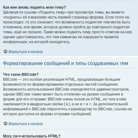
Как мне вновь поднять мою тему?
Щёлкнув по ссылке «Поднять тему» при просмотре темы, вы можете
«поднять» её в верхнюю часть первой страницы форума. Если этого не
происходит, то это означает, что возможность поднятия тем могла быть
отключена, или время, которое должно пройти до повторного поднятия
темы, ещё не прошло. Также можно поднять тему, просто ответив на неё,
однако удостоверьтесь, что тем самым вы не нарушаете правила
конференции, на которой находитесь.
Вернуться к началу
Форматирование сообщений и типы создаваемых тем
Что такое BBCode?
BBCode — это особая реализация HTML, предлагающая большие
возможности по форматированию отдельных частей сообщения.
Возможность использования BBCode определяется администратором,
однако BBCode также может быть отключён на уровне сообщения в
форме для его отправки. BBCode очень похож на HTML, но теги в нём
заключаются в квадратные скобки [ и ], а не в < и >. За дополнительной
информацией о BBCode обратитесь к руководству по BBCode, ссылка на
которое доступна из формы отправки сообщений.
Вернуться к началу
Могу ли я использовать HTML?