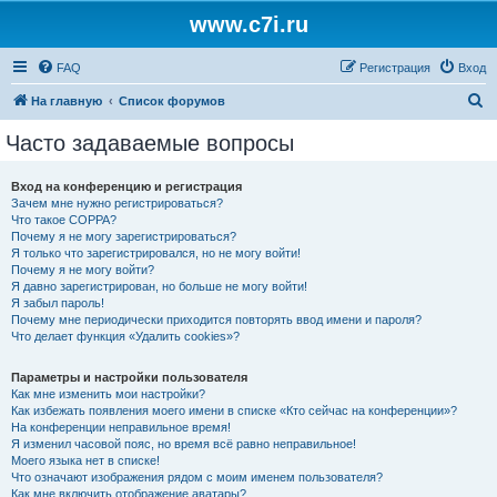
www.c7i.ru
FAQ
Регистрация
Вход
П
На главную
Список форумов
о
Часто задаваемые вопросы
и
с
Вход на конференцию и регистрация
Зачем мне нужно регистрироваться?
к
Что такое COPPA?
Почему я не могу зарегистрироваться?
Я только что зарегистрировался, но не могу войти!
Почему я не могу войти?
Я давно зарегистрирован, но больше не могу войти!
Я забыл пароль!
Почему мне периодически приходится повторять ввод имени и пароля?
Что делает функция «Удалить cookies»?
Параметры и настройки пользователя
Как мне изменить мои настройки?
Как избежать появления моего имени в списке «Кто сейчас на конференции»?
На конференции неправильное время!
Я изменил часовой пояс, но время всё равно неправильное!
Моего языка нет в списке!
Что означают изображения рядом с моим именем пользователя?
Как мне включить отображение аватары?