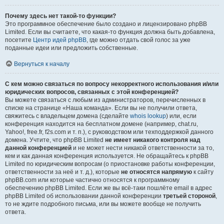
Почему здесь нет такой-то функции?
Это программное обеспечение было создано и лицензировано phpBB
Limited. Если вы считаете, что какая-то функция должна быть добавлена,
посетите
Центр идей phpBB
, где можно отдать свой голос за уже
поданные идеи или предложить собственные.
Вернуться к началу
С кем можно связаться по вопросу некорректного использования и/или
юридических вопросов, связанных с этой конференцией?
Вы можете связаться с любым из администраторов, перечисленных в
списке на странице «Наша команда». Если вы не получили ответа,
свяжитесь с владельцем домена (сделайте
whois lookup
) или, если
конференция находится на бесплатном домене (например, chat.ru,
Yahoo!, free.fr, f2s.com и т. п.), с руководством или техподдержкой данного
домена. Учтите, что phpBB Limited
не имеет никакого контроля над
данной конференцией
и не может нести никакой ответственности за то,
кем и как данная конференция используется. Не обращайтесь к phpBB
Limited по юридическим вопросам (о приостановке работы конференции,
ответственности за неё и т. д.), которые
не относятся напрямую
к сайту
phpBB.com или которые частично относятся к программному
обеспечению phpBB Limited. Если же вы всё-таки пошлёте email в адрес
phpBB Limited об использовании данной конференции
третьей стороной
,
то не ждите подробного письма, или вы можете вообще не получить
ответа.