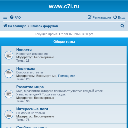
www.c7i.ru
FAQ
Регистрация
Вход
П
На главную
Список форумов
о
Текущее время: Пт авг 07, 2026 3:30 pm
и
Общие темы
с
Новости
к
Новости и изменения
Модератор:
Бессмертные
Темы:
13
Новичкам
Вопросы и ответы
Модераторы:
Бессмертные
,
Помощники
Темы:
20
Развитие мира
Мир, в развитии которого принимает участие каждый игрок.
У вас есть идея? Тогда вам сюда.
Модератор:
Бессмертные
Темы:
96
Интересные логи
PK логи и не только.
Модератор:
Бессмертные
Темы:
73
Свободная тема