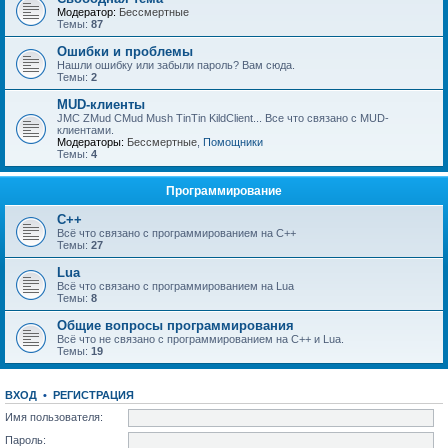
Модератор:
Бессмертные
Темы:
87
Ошибки и проблемы
Нашли ошибку или забыли пароль? Вам сюда.
Темы:
2
MUD-клиенты
JMC ZMud CMud Mush TinTin KildClient... Все что связано с MUD-
клиентами.
Модераторы:
Бессмертные
,
Помощники
Темы:
4
Программирование
C++
Всё что связано с программированием на С++
Темы:
27
Lua
Всё что связано с программированием на Lua
Темы:
8
Общие вопросы программирования
Всё что не связано с программированием на C++ и Lua.
Темы:
19
ВХОД
•
РЕГИСТРАЦИЯ
Имя пользователя:
Пароль: