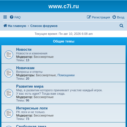
www.c7i.ru
FAQ
Регистрация
Вход
П
На главную
Список форумов
о
Текущее время: Пн авг 10, 2026 6:08 am
и
Общие темы
с
Новости
к
Новости и изменения
Модератор:
Бессмертные
Темы:
13
Новичкам
Вопросы и ответы
Модераторы:
Бессмертные
,
Помощники
Темы:
20
Развитие мира
Мир, в развитии которого принимает участие каждый игрок.
У вас есть идея? Тогда вам сюда.
Модератор:
Бессмертные
Темы:
96
Интересные логи
PK логи и не только.
Модератор:
Бессмертные
Темы:
73
Свободная тема