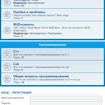
Модератор:
Бессмертные
Темы:
87
Ошибки и проблемы
Нашли ошибку или забыли пароль? Вам сюда.
Темы:
2
MUD-клиенты
JMC ZMud CMud Mush TinTin KildClient... Все что связано с MUD-
клиентами.
Модераторы:
Бессмертные
,
Помощники
Темы:
4
Программирование
C++
Всё что связано с программированием на С++
Темы:
27
Lua
Всё что связано с программированием на Lua
Темы:
8
Общие вопросы программирования
Всё что не связано с программированием на C++ и Lua.
Темы:
19
ВХОД
•
РЕГИСТРАЦИЯ
Имя пользователя:
Пароль: