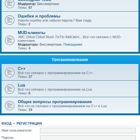
Модератор:
Бессмертные
Темы:
87
Ошибки и проблемы
Нашли ошибку или забыли пароль? Вам сюда.
Темы:
2
MUD-клиенты
JMC ZMud CMud Mush TinTin KildClient... Все что связано с MUD-
клиентами.
Модераторы:
Бессмертные
,
Помощники
Темы:
4
Программирование
C++
Всё что связано с программированием на С++
Темы:
27
Lua
Всё что связано с программированием на Lua
Темы:
8
Общие вопросы программирования
Всё что не связано с программированием на C++ и Lua.
Темы:
19
ВХОД
•
РЕГИСТРАЦИЯ
Имя пользователя:
Пароль: