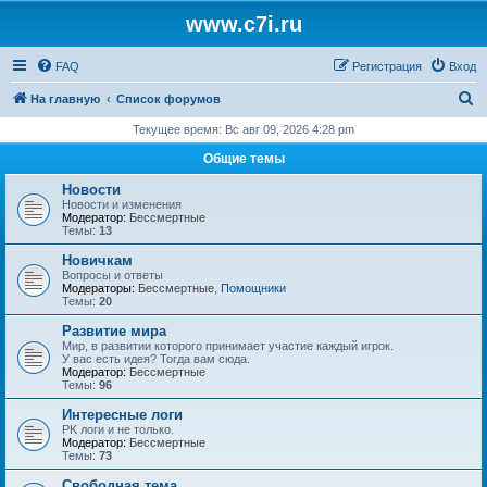
www.c7i.ru
FAQ
Регистрация
Вход
П
На главную
Список форумов
о
Текущее время: Вс авг 09, 2026 4:28 pm
и
Общие темы
с
Новости
к
Новости и изменения
Модератор:
Бессмертные
Темы:
13
Новичкам
Вопросы и ответы
Модераторы:
Бессмертные
,
Помощники
Темы:
20
Развитие мира
Мир, в развитии которого принимает участие каждый игрок.
У вас есть идея? Тогда вам сюда.
Модератор:
Бессмертные
Темы:
96
Интересные логи
PK логи и не только.
Модератор:
Бессмертные
Темы:
73
Свободная тема