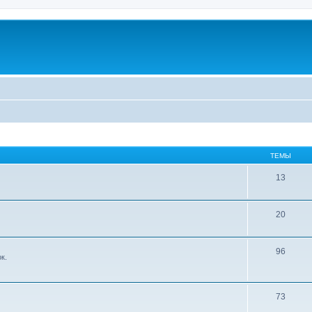
ТЕМЫ
13
20
96
к.
73