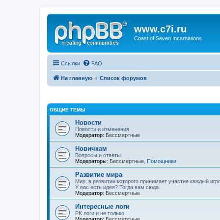
www.c7i.ru
Coast of Seven Incarnations
Ссылки
FAQ
На главную
Список форумов
ОБЩИЕ ТЕМЫ
Новости
Новости и изменения
Модератор:
Бессмертные
Новичкам
Вопросы и ответы
Модераторы:
Бессмертные
,
Помощники
Развитие мира
Мир, в развитии которого принимает участие каждый игро
У вас есть идея? Тогда вам сюда.
Модератор:
Бессмертные
Интересные логи
PK логи и не только.
Модератор:
Бессмертные