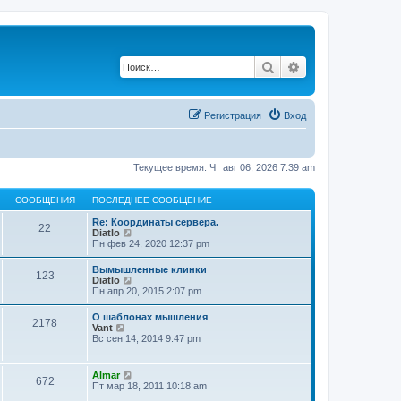
Поиск
Расширенный по
Регистрация
Вход
Текущее время: Чт авг 06, 2026 7:39 am
СООБЩЕНИЯ
ПОСЛЕДНЕЕ СООБЩЕНИЕ
Re: Координаты сервера.
22
П
Diatlo
е
Пн фев 24, 2020 12:37 pm
р
е
Вымышленные клинки
123
й
П
Diatlo
т
е
Пн апр 20, 2015 2:07 pm
и
р
к
е
О шаблонах мышления
п
2178
й
П
Vant
о
т
е
Вс сен 14, 2014 9:47 pm
с
и
р
л
к
е
е
п
й
д
П
Almar
о
672
т
н
е
Пт мар 18, 2011 10:18 am
с
и
е
р
л