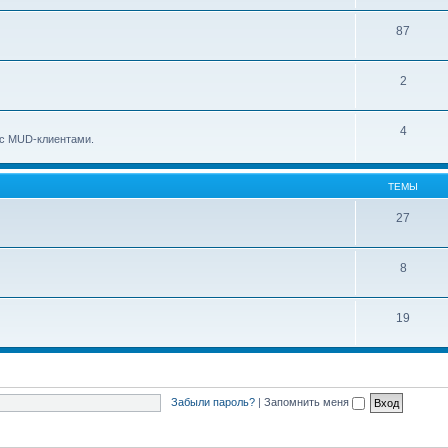
87
2
4
о с MUD-клиентами.
ТЕМЫ
27
8
19
Забыли пароль?
|
Запомнить меня