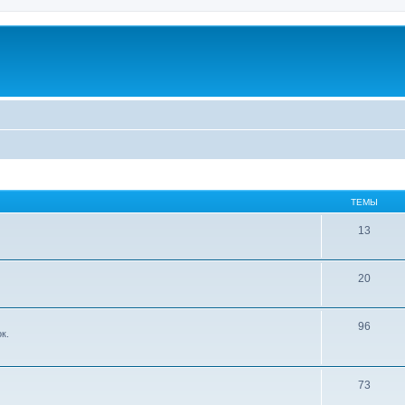
ТЕМЫ
13
20
96
к.
73