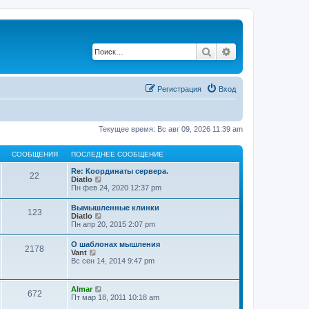
Поиск
Расширенный по
Регистрация
Вход
Текущее время: Вс авг 09, 2026 11:39 am
СООБЩЕНИЯ
ПОСЛЕДНЕЕ СООБЩЕНИЕ
Re: Координаты сервера.
22
П
Diatlo
е
Пн фев 24, 2020 12:37 pm
р
е
Вымышленные клинки
123
й
П
Diatlo
т
е
Пн апр 20, 2015 2:07 pm
и
р
к
е
О шаблонах мышления
п
2178
й
П
Vant
о
т
е
Вс сен 14, 2014 9:47 pm
с
и
р
л
к
е
е
п
й
д
П
Almar
о
672
т
н
е
Пт мар 18, 2011 10:18 am
с
и
е
р
л