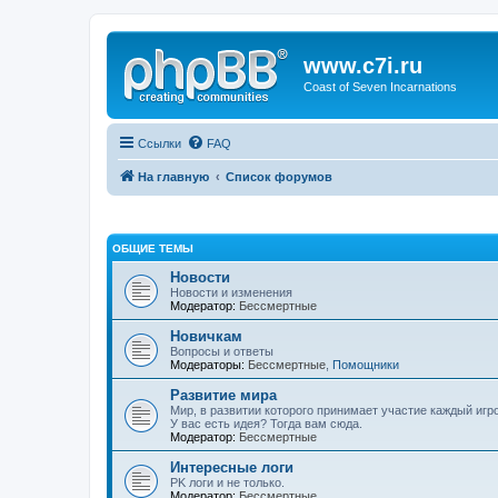
www.c7i.ru
Coast of Seven Incarnations
Ссылки
FAQ
На главную
Список форумов
ОБЩИЕ ТЕМЫ
Новости
Новости и изменения
Модератор:
Бессмертные
Новичкам
Вопросы и ответы
Модераторы:
Бессмертные
,
Помощники
Развитие мира
Мир, в развитии которого принимает участие каждый игро
У вас есть идея? Тогда вам сюда.
Модератор:
Бессмертные
Интересные логи
PK логи и не только.
Модератор:
Бессмертные