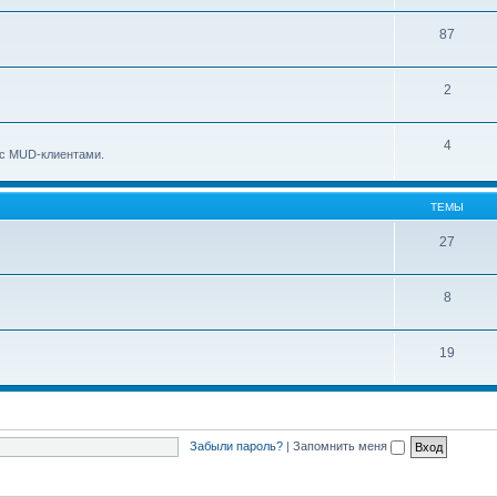
87
2
4
о с MUD-клиентами.
ТЕМЫ
27
8
19
Забыли пароль?
|
Запомнить меня