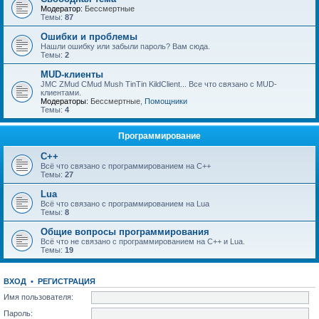
Модератор:
Бессмертные
Темы:
87
Ошибки и проблемы
Нашли ошибку или забыли пароль? Вам сюда.
Темы:
2
MUD-клиенты
JMC ZMud CMud Mush TinTin KildClient... Все что связано с MUD-
клиентами.
Модераторы:
Бессмертные
,
Помощники
Темы:
4
Программирование
C++
Всё что связано с программированием на С++
Темы:
27
Lua
Всё что связано с программированием на Lua
Темы:
8
Общие вопросы программирования
Всё что не связано с программированием на C++ и Lua.
Темы:
19
ВХОД
•
РЕГИСТРАЦИЯ
Имя пользователя:
Пароль: