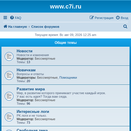
www.c7i.ru
FAQ
Регистрация
Вход
П
На главную
Список форумов
о
Текущее время: Вс авг 09, 2026 12:25 am
и
Общие темы
с
Новости
к
Новости и изменения
Модератор:
Бессмертные
Темы:
13
Новичкам
Вопросы и ответы
Модераторы:
Бессмертные
,
Помощники
Темы:
20
Развитие мира
Мир, в развитии которого принимает участие каждый игрок.
У вас есть идея? Тогда вам сюда.
Модератор:
Бессмертные
Темы:
96
Интересные логи
PK логи и не только.
Модератор:
Бессмертные
Темы:
73
Свободная тема