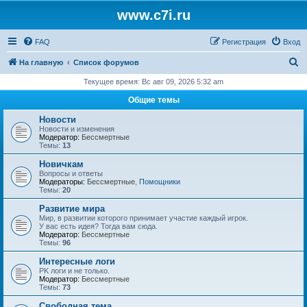
www.c7i.ru
FAQ
Регистрация
Вход
П
На главную
Список форумов
о
Текущее время: Вс авг 09, 2026 5:32 am
и
Общие темы
с
Новости
к
Новости и изменения
Модератор:
Бессмертные
Темы:
13
Новичкам
Вопросы и ответы
Модераторы:
Бессмертные
,
Помощники
Темы:
20
Развитие мира
Мир, в развитии которого принимает участие каждый игрок.
У вас есть идея? Тогда вам сюда.
Модератор:
Бессмертные
Темы:
96
Интересные логи
PK логи и не только.
Модератор:
Бессмертные
Темы:
73
Свободная тема