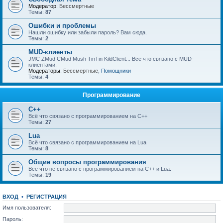
Модератор:
Бессмертные
Темы:
87
Ошибки и проблемы
Нашли ошибку или забыли пароль? Вам сюда.
Темы:
2
MUD-клиенты
JMC ZMud CMud Mush TinTin KildClient... Все что связано с MUD-
клиентами.
Модераторы:
Бессмертные
,
Помощники
Темы:
4
Программирование
C++
Всё что связано с программированием на С++
Темы:
27
Lua
Всё что связано с программированием на Lua
Темы:
8
Общие вопросы программирования
Всё что не связано с программированием на C++ и Lua.
Темы:
19
ВХОД
•
РЕГИСТРАЦИЯ
Имя пользователя:
Пароль: