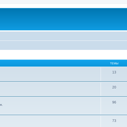
ТЕМЫ
13
20
96
к.
73