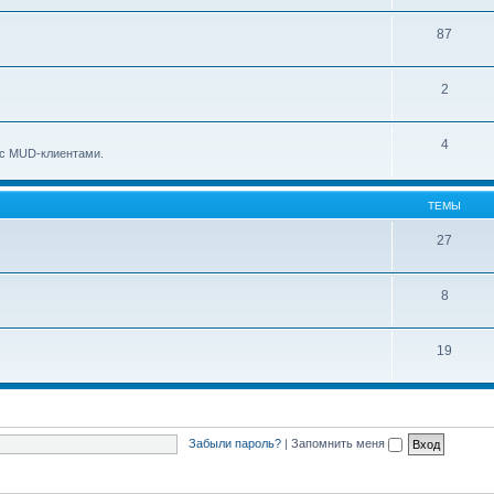
87
2
4
о с MUD-клиентами.
ТЕМЫ
27
8
19
Забыли пароль?
|
Запомнить меня