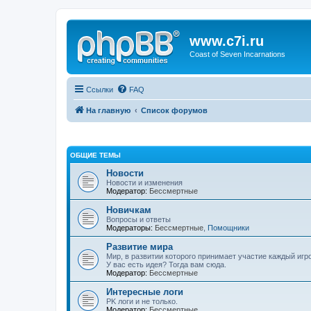
www.c7i.ru
Coast of Seven Incarnations
Ссылки
FAQ
На главную
Список форумов
ОБЩИЕ ТЕМЫ
Новости
Новости и изменения
Модератор:
Бессмертные
Новичкам
Вопросы и ответы
Модераторы:
Бессмертные
,
Помощники
Развитие мира
Мир, в развитии которого принимает участие каждый игро
У вас есть идея? Тогда вам сюда.
Модератор:
Бессмертные
Интересные логи
PK логи и не только.
Модератор:
Бессмертные