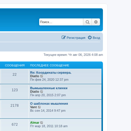
Поиск
Расширенный по
Регистрация
Вход
Текущее время: Чт авг 06, 2026 4:08 am
СООБЩЕНИЯ
ПОСЛЕДНЕЕ СООБЩЕНИЕ
Re: Координаты сервера.
22
П
Diatlo
е
Пн фев 24, 2020 12:37 pm
р
е
Вымышленные клинки
123
й
П
Diatlo
т
е
Пн апр 20, 2015 2:07 pm
и
р
к
е
О шаблонах мышления
п
2178
й
П
Vant
о
т
е
Вс сен 14, 2014 9:47 pm
с
и
р
л
к
е
е
п
й
д
П
Almar
о
672
т
н
е
Пт мар 18, 2011 10:18 am
с
и
е
р
л