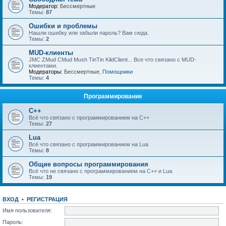
Модератор:
Бессмертные
Темы:
87
Ошибки и проблемы
Нашли ошибку или забыли пароль? Вам сюда.
Темы:
2
MUD-клиенты
JMC ZMud CMud Mush TinTin KildClient... Все что связано с MUD-
клиентами.
Модераторы:
Бессмертные
,
Помощники
Темы:
4
Программирование
C++
Всё что связано с программированием на С++
Темы:
27
Lua
Всё что связано с программированием на Lua
Темы:
8
Общие вопросы программирования
Всё что не связано с программированием на C++ и Lua.
Темы:
19
ВХОД
•
РЕГИСТРАЦИЯ
Имя пользователя:
Пароль: