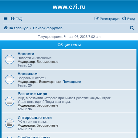
www.c7i.ru
FAQ
Регистрация
Вход
П
На главную
Список форумов
о
Текущее время: Чт авг 06, 2026 7:02 am
и
Общие темы
с
Новости
к
Новости и изменения
Модератор:
Бессмертные
Темы:
13
Новичкам
Вопросы и ответы
Модераторы:
Бессмертные
,
Помощники
Темы:
20
Развитие мира
Мир, в развитии которого принимает участие каждый игрок.
У вас есть идея? Тогда вам сюда.
Модератор:
Бессмертные
Темы:
96
Интересные логи
PK логи и не только.
Модератор:
Бессмертные
Темы:
73
Свободная тема