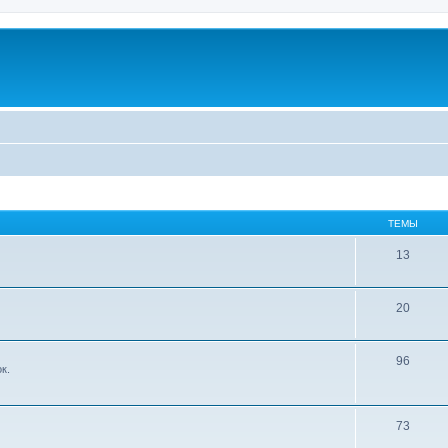
ТЕМЫ
13
20
96
к.
73