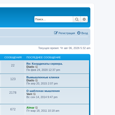
Поиск
Расширенный по
Регистрация
Вход
Текущее время: Чт авг 06, 2026 5:32 am
СООБЩЕНИЯ
ПОСЛЕДНЕЕ СООБЩЕНИЕ
Re: Координаты сервера.
22
П
Diatlo
е
Пн фев 24, 2020 12:37 pm
р
е
Вымышленные клинки
123
й
П
Diatlo
т
е
Пн апр 20, 2015 2:07 pm
и
р
к
е
О шаблонах мышления
п
2178
й
П
Vant
о
т
е
Вс сен 14, 2014 9:47 pm
с
и
р
л
к
е
е
п
й
д
П
Almar
о
672
т
н
е
Пт мар 18, 2011 10:18 am
с
и
е
р
л