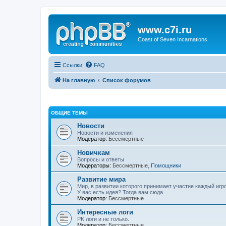
www.c7i.ru
Coast of Seven Incarnations
Ссылки
FAQ
На главную
Список форумов
ОБЩИЕ ТЕМЫ
Новости
Новости и изменения
Модератор:
Бессмертные
Новичкам
Вопросы и ответы
Модераторы:
Бессмертные
,
Помощники
Развитие мира
Мир, в развитии которого принимает участие каждый игро
У вас есть идея? Тогда вам сюда.
Модератор:
Бессмертные
Интересные логи
PK логи и не только.
Модератор:
Бессмертные