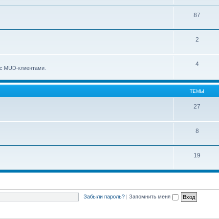
87
2
4
о с MUD-клиентами.
ТЕМЫ
27
8
19
Забыли пароль?
|
Запомнить меня