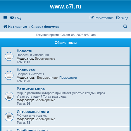
www.c7i.ru
FAQ
Регистрация
Вход
П
На главную
Список форумов
о
Текущее время: Сб авг 08, 2026 9:50 am
и
Общие темы
с
Новости
к
Новости и изменения
Модератор:
Бессмертные
Темы:
13
Новичкам
Вопросы и ответы
Модераторы:
Бессмертные
,
Помощники
Темы:
20
Развитие мира
Мир, в развитии которого принимает участие каждый игрок.
У вас есть идея? Тогда вам сюда.
Модератор:
Бессмертные
Темы:
96
Интересные логи
PK логи и не только.
Модератор:
Бессмертные
Темы:
73
Свободная тема