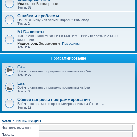
Модератор:
Бессмертные
Темы:
87
Ошибки и проблемы
Нашли ошибку или забыли пароль? Вам сюда.
Темы:
2
MUD-клиенты
JMC ZMud CMud Mush TinTin KildClient... Все что связано с MUD-
клиентами.
Модераторы:
Бессмертные
,
Помощники
Темы:
4
Программирование
C++
Всё что связано с программированием на С++
Темы:
27
Lua
Всё что связано с программированием на Lua
Темы:
8
Общие вопросы программирования
Всё что не связано с программированием на C++ и Lua.
Темы:
19
ВХОД
•
РЕГИСТРАЦИЯ
Имя пользователя:
Пароль: