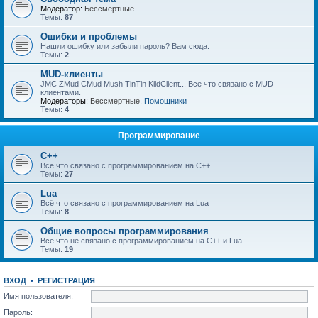
Модератор:
Бессмертные
Темы:
87
Ошибки и проблемы
Нашли ошибку или забыли пароль? Вам сюда.
Темы:
2
MUD-клиенты
JMC ZMud CMud Mush TinTin KildClient... Все что связано с MUD-
клиентами.
Модераторы:
Бессмертные
,
Помощники
Темы:
4
Программирование
C++
Всё что связано с программированием на С++
Темы:
27
Lua
Всё что связано с программированием на Lua
Темы:
8
Общие вопросы программирования
Всё что не связано с программированием на C++ и Lua.
Темы:
19
ВХОД
•
РЕГИСТРАЦИЯ
Имя пользователя:
Пароль: