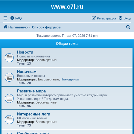
www.c7i.ru
FAQ
Регистрация
Вход
П
На главную
Список форумов
о
Текущее время: Пт авг 07, 2026 7:51 pm
и
Общие темы
с
Новости
к
Новости и изменения
Модератор:
Бессмертные
Темы:
13
Новичкам
Вопросы и ответы
Модераторы:
Бессмертные
,
Помощники
Темы:
20
Развитие мира
Мир, в развитии которого принимает участие каждый игрок.
У вас есть идея? Тогда вам сюда.
Модератор:
Бессмертные
Темы:
96
Интересные логи
PK логи и не только.
Модератор:
Бессмертные
Темы:
73
Свободная тема