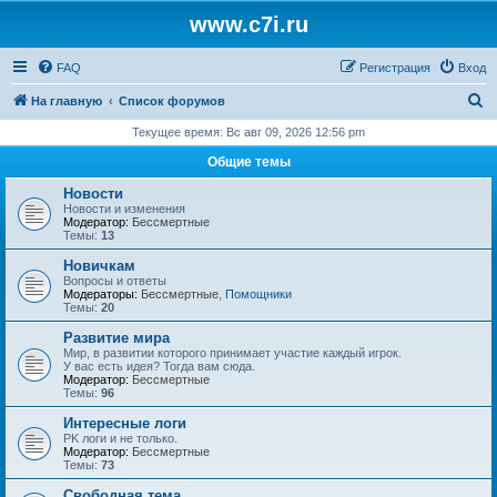
www.c7i.ru
FAQ
Регистрация
Вход
П
На главную
Список форумов
о
Текущее время: Вс авг 09, 2026 12:56 pm
и
Общие темы
с
Новости
к
Новости и изменения
Модератор:
Бессмертные
Темы:
13
Новичкам
Вопросы и ответы
Модераторы:
Бессмертные
,
Помощники
Темы:
20
Развитие мира
Мир, в развитии которого принимает участие каждый игрок.
У вас есть идея? Тогда вам сюда.
Модератор:
Бессмертные
Темы:
96
Интересные логи
PK логи и не только.
Модератор:
Бессмертные
Темы:
73
Свободная тема