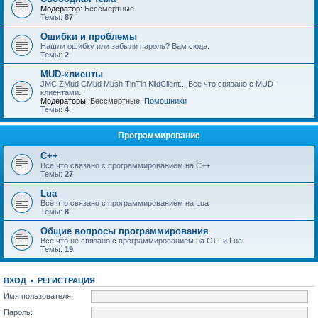
Модератор:
Бессмертные
Темы:
87
Ошибки и проблемы
Нашли ошибку или забыли пароль? Вам сюда.
Темы:
2
MUD-клиенты
JMC ZMud CMud Mush TinTin KildClient... Все что связано с MUD-
клиентами.
Модераторы:
Бессмертные
,
Помощники
Темы:
4
Программирование
C++
Всё что связано с программированием на С++
Темы:
27
Lua
Всё что связано с программированием на Lua
Темы:
8
Общие вопросы программирования
Всё что не связано с программированием на C++ и Lua.
Темы:
19
ВХОД
•
РЕГИСТРАЦИЯ
Имя пользователя:
Пароль: