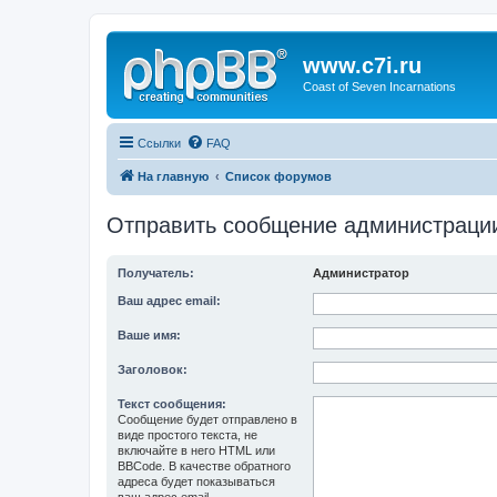
www.c7i.ru
Coast of Seven Incarnations
Ссылки
FAQ
На главную
Список форумов
Отправить сообщение администраци
Получатель:
Администратор
Ваш адрес email:
Ваше имя:
Заголовок:
Текст сообщения:
Сообщение будет отправлено в
виде простого текста, не
включайте в него HTML или
BBCode. В качестве обратного
адреса будет показываться
ваш адрес email.