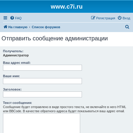
www.c7i.ru
FAQ
Регистрация
Вход
П
На главную
Список форумов
о
Отправить сообщение администрации
и
с
Получатель:
Администратор
к
Ваш адрес email:
Ваше имя:
Заголовок:
Текст сообщения:
Сообщение будет отправлено в виде простого текста, не включайте в него HTML
или BBCode. В качестве обратного адреса будет показываться ваш адрес email.