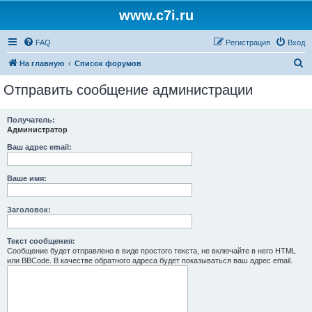
www.c7i.ru
FAQ
Регистрация
Вход
П
На главную
Список форумов
о
Отправить сообщение администрации
и
с
Получатель:
Администратор
к
Ваш адрес email:
Ваше имя:
Заголовок:
Текст сообщения:
Сообщение будет отправлено в виде простого текста, не включайте в него HTML
или BBCode. В качестве обратного адреса будет показываться ваш адрес email.