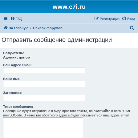
www.c7i.ru
FAQ
Регистрация
Вход
П
На главную
Список форумов
о
Отправить сообщение администрации
и
с
Получатель:
Администратор
к
Ваш адрес email:
Ваше имя:
Заголовок:
Текст сообщения:
Сообщение будет отправлено в виде простого текста, не включайте в него HTML
или BBCode. В качестве обратного адреса будет показываться ваш адрес email.