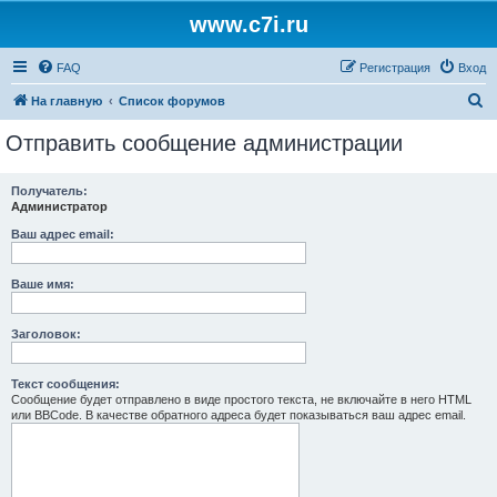
www.c7i.ru
FAQ
Регистрация
Вход
П
На главную
Список форумов
о
Отправить сообщение администрации
и
с
Получатель:
Администратор
к
Ваш адрес email:
Ваше имя:
Заголовок:
Текст сообщения:
Сообщение будет отправлено в виде простого текста, не включайте в него HTML
или BBCode. В качестве обратного адреса будет показываться ваш адрес email.