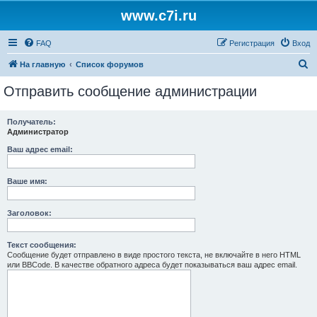
www.c7i.ru
FAQ
Регистрация
Вход
П
На главную
Список форумов
о
Отправить сообщение администрации
и
с
Получатель:
Администратор
к
Ваш адрес email:
Ваше имя:
Заголовок:
Текст сообщения:
Сообщение будет отправлено в виде простого текста, не включайте в него HTML
или BBCode. В качестве обратного адреса будет показываться ваш адрес email.