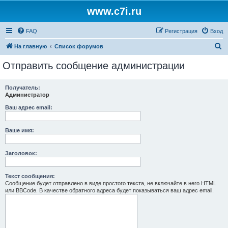
www.c7i.ru
FAQ
Регистрация
Вход
П
На главную
Список форумов
о
Отправить сообщение администрации
и
с
Получатель:
Администратор
к
Ваш адрес email:
Ваше имя:
Заголовок:
Текст сообщения:
Сообщение будет отправлено в виде простого текста, не включайте в него HTML
или BBCode. В качестве обратного адреса будет показываться ваш адрес email.