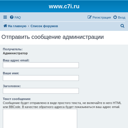
www.c7i.ru
FAQ
Регистрация
Вход
П
На главную
Список форумов
о
Отправить сообщение администрации
и
с
Получатель:
Администратор
к
Ваш адрес email:
Ваше имя:
Заголовок:
Текст сообщения:
Сообщение будет отправлено в виде простого текста, не включайте в него HTML
или BBCode. В качестве обратного адреса будет показываться ваш адрес email.