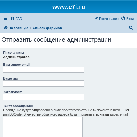
www.c7i.ru
FAQ
Регистрация
Вход
П
На главную
Список форумов
о
Отправить сообщение администрации
и
с
Получатель:
Администратор
к
Ваш адрес email:
Ваше имя:
Заголовок:
Текст сообщения:
Сообщение будет отправлено в виде простого текста, не включайте в него HTML
или BBCode. В качестве обратного адреса будет показываться ваш адрес email.