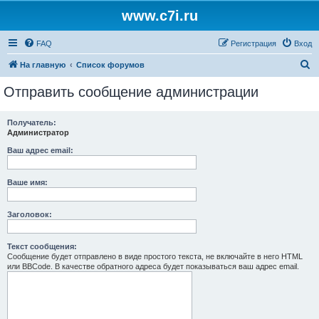
www.c7i.ru
FAQ
Регистрация
Вход
П
На главную
Список форумов
о
Отправить сообщение администрации
и
с
Получатель:
Администратор
к
Ваш адрес email:
Ваше имя:
Заголовок:
Текст сообщения:
Сообщение будет отправлено в виде простого текста, не включайте в него HTML
или BBCode. В качестве обратного адреса будет показываться ваш адрес email.