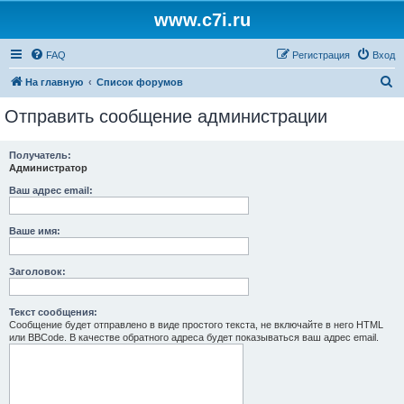
www.c7i.ru
FAQ
Регистрация
Вход
П
На главную
Список форумов
о
Отправить сообщение администрации
и
с
Получатель:
Администратор
к
Ваш адрес email:
Ваше имя:
Заголовок:
Текст сообщения:
Сообщение будет отправлено в виде простого текста, не включайте в него HTML
или BBCode. В качестве обратного адреса будет показываться ваш адрес email.