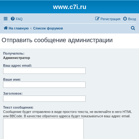
www.c7i.ru
FAQ
Регистрация
Вход
П
На главную
Список форумов
о
Отправить сообщение администрации
и
с
Получатель:
Администратор
к
Ваш адрес email:
Ваше имя:
Заголовок:
Текст сообщения:
Сообщение будет отправлено в виде простого текста, не включайте в него HTML
или BBCode. В качестве обратного адреса будет показываться ваш адрес email.