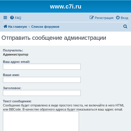
www.c7i.ru
FAQ
Регистрация
Вход
П
На главную
Список форумов
о
Отправить сообщение администрации
и
с
Получатель:
Администратор
к
Ваш адрес email:
Ваше имя:
Заголовок:
Текст сообщения:
Сообщение будет отправлено в виде простого текста, не включайте в него HTML
или BBCode. В качестве обратного адреса будет показываться ваш адрес email.