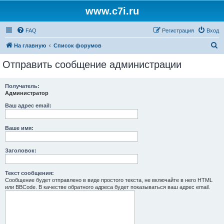
www.c7i.ru
FAQ
Регистрация
Вход
П
На главную
Список форумов
о
Отправить сообщение администрации
и
с
Получатель:
Администратор
к
Ваш адрес email:
Ваше имя:
Заголовок:
Текст сообщения:
Сообщение будет отправлено в виде простого текста, не включайте в него HTML
или BBCode. В качестве обратного адреса будет показываться ваш адрес email.