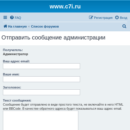
www.c7i.ru
FAQ
Регистрация
Вход
П
На главную
Список форумов
о
Отправить сообщение администрации
и
с
Получатель:
Администратор
к
Ваш адрес email:
Ваше имя:
Заголовок:
Текст сообщения:
Сообщение будет отправлено в виде простого текста, не включайте в него HTML
или BBCode. В качестве обратного адреса будет показываться ваш адрес email.