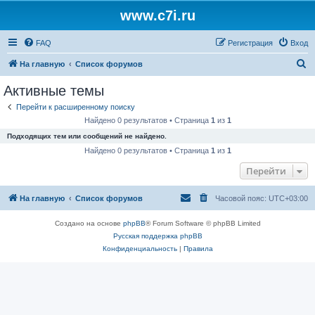
www.c7i.ru
FAQ
Регистрация
Вход
П
На главную
Список форумов
о
Активные темы
и
Перейти к расширенному поиску
с
Найдено 0 результатов • Страница
1
из
1
к
Подходящих тем или сообщений не найдено.
Найдено 0 результатов • Страница
1
из
1
Перейти
На главную
Список форумов
Часовой пояс:
UTC+03:00
Создано на основе
phpBB
® Forum Software © phpBB Limited
Русская поддержка phpBB
Конфиденциальность
|
Правила