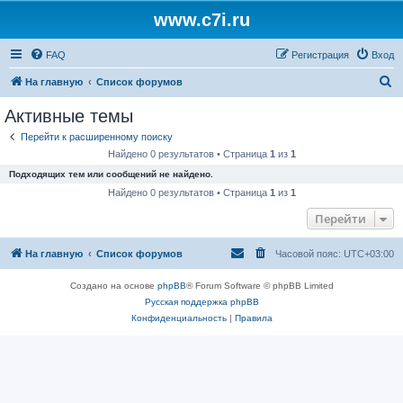
www.c7i.ru
FAQ
Регистрация
Вход
П
На главную
Список форумов
о
Активные темы
и
Перейти к расширенному поиску
с
Найдено 0 результатов • Страница
1
из
1
к
Подходящих тем или сообщений не найдено.
Найдено 0 результатов • Страница
1
из
1
Перейти
На главную
Список форумов
Часовой пояс:
UTC+03:00
Создано на основе
phpBB
® Forum Software © phpBB Limited
Русская поддержка phpBB
Конфиденциальность
|
Правила