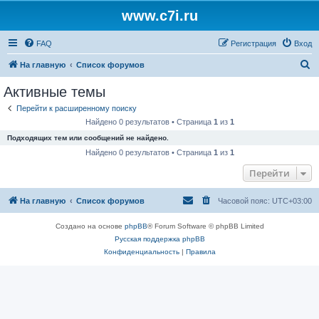
www.c7i.ru
FAQ
Регистрация
Вход
П
На главную
Список форумов
о
Активные темы
и
Перейти к расширенному поиску
с
Найдено 0 результатов • Страница
1
из
1
к
Подходящих тем или сообщений не найдено.
Найдено 0 результатов • Страница
1
из
1
Перейти
На главную
Список форумов
Часовой пояс:
UTC+03:00
Создано на основе
phpBB
® Forum Software © phpBB Limited
Русская поддержка phpBB
Конфиденциальность
|
Правила