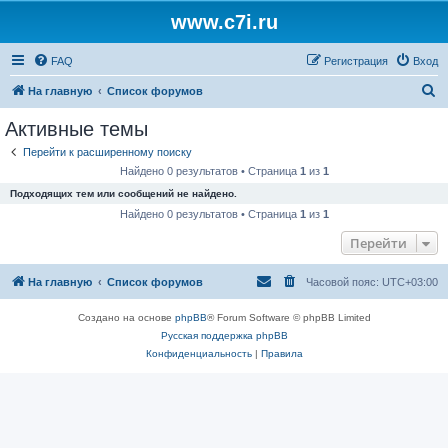
www.c7i.ru
FAQ
Регистрация
Вход
П
На главную
Список форумов
о
Активные темы
и
Перейти к расширенному поиску
с
Найдено 0 результатов • Страница
1
из
1
к
Подходящих тем или сообщений не найдено.
Найдено 0 результатов • Страница
1
из
1
Перейти
На главную
Список форумов
Часовой пояс:
UTC+03:00
Создано на основе
phpBB
® Forum Software © phpBB Limited
Русская поддержка phpBB
Конфиденциальность
|
Правила