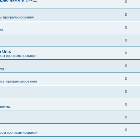
зацию памяти c++11
0
0
ы программирования
0
ма
0
 Unix
0
осы программирования
0
ема
0
осы программирования
0
0
облемы
0
0
осы программирования