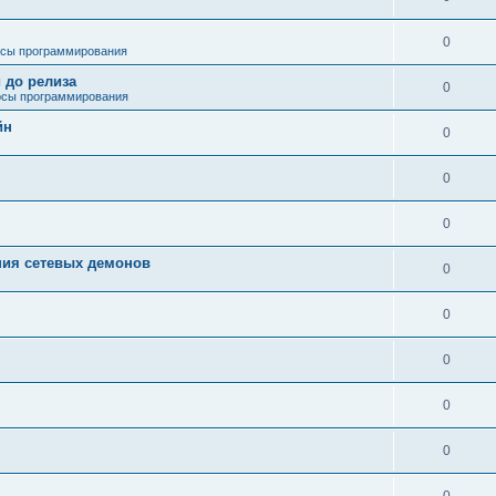
0
сы программирования
 до релиза
0
сы программирования
йн
0
0
0
ния сетевых демонов
0
0
0
0
0