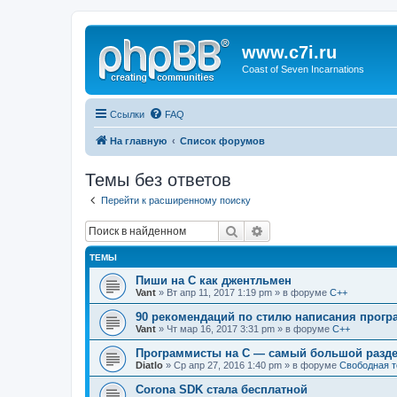
www.c7i.ru
Coast of Seven Incarnations
Ссылки
FAQ
На главную
Список форумов
Темы без ответов
Перейти к расширенному поиску
Поиск
Расширенный поиск
ТЕМЫ
Пиши на C как джентльмен
Vant
» Вт апр 11, 2017 1:19 pm » в форуме
C++
90 рекомендаций по стилю написания прогр
Vant
» Чт мар 16, 2017 3:31 pm » в форуме
C++
Программисты на C — самый большой разде
Diatlo
» Ср апр 27, 2016 1:40 pm » в форуме
Свободная 
Corona SDK стала бесплатной