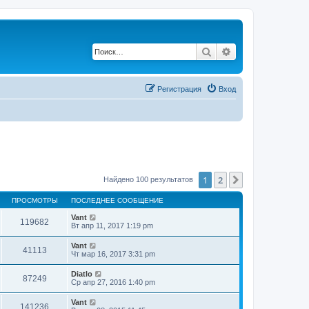
Поиск
Расширенный по
Регистрация
Вход
1
2
След.
Найдено 100 результатов
ПРОСМОТРЫ
ПОСЛЕДНЕЕ СООБЩЕНИЕ
Vant
119682
Вт апр 11, 2017 1:19 pm
Vant
41113
Чт мар 16, 2017 3:31 pm
Diatlo
87249
Ср апр 27, 2016 1:40 pm
Vant
141236