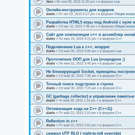
Vant
» Вс ноя 08, 2015 11:45 pm » в форуме
Lua
Онлайн-инструменты для кодеров
diatlo
» Пт окт 02, 2015 6:27 pm » в форуме
Общие вопро
Разработка HTML5 игры под Android с нуля и
diatlo
» Сб авг 22, 2015 7:46 am » в форуме
Общие вопро
Сайт для компиляции c++ в ассемблер онла
diatlo
» Пн июн 15, 2015 4:21 pm » в форуме
C++
Подключение Lua к c++, wrapper
diatlo
» Сб июн 06, 2015 9:00 am » в форуме
Lua
Прототипное ООП для Lua (очередное ;)
diatlo
» Пн июн 01, 2015 3:45 pm » в форуме
Lua
Не блокирующий Socket, принципы построе
diatlo
» Сб май 30, 2015 7:30 am » в форуме
C++
Точный поиск подстроки в строке
diatlo
» Сб май 30, 2015 7:24 am » в форуме
C++
GC (garbage collector) и управление памятью
diatlo
» Чт май 28, 2015 1:10 pm » в форуме
C++
Оптимизация кода на C++ (C++11)
diatlo
» Пт май 22, 2015 2:10 pm » в форуме
C++
Reflection in с++
diatlo
» Пт май 22, 2015 2:02 pm » в форуме
C++
символ UTF RLO ( right-to-left override)