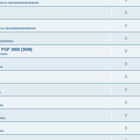
0
росы программирования
0
0
сы программирования
0
роблемы
 PSP 3000 (3008)
0
тема
0
ма
0
0
а
0
ма
0
ема
0
ма