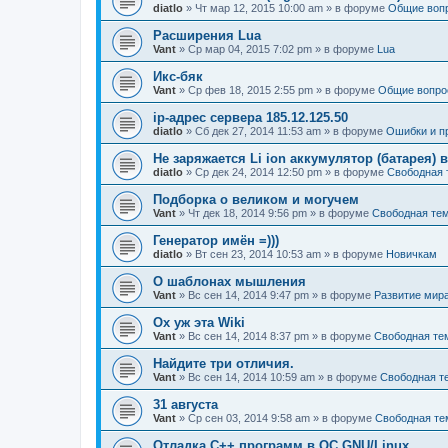
diatlo
» Чт мар 12, 2015 10:00 am » в форуме
Общие воп
Расширения Lua
Vant
» Ср мар 04, 2015 7:02 pm » в форуме
Lua
Икс-бяк
Vant
» Ср фев 18, 2015 2:55 pm » в форуме
Общие вопро
ip-адрес сервера 185.12.125.50
diatlo
» Сб дек 27, 2014 11:53 am » в форуме
Ошибки и п
Не заряжается Li ion аккумулятор (батарея) в
diatlo
» Ср дек 24, 2014 12:50 pm » в форуме
Свободная 
Подборка о великом и могучем
Vant
» Чт дек 18, 2014 9:56 pm » в форуме
Свободная те
Генератор имён =)))
diatlo
» Вт сен 23, 2014 10:53 am » в форуме
Новичкам
О шаблонах мышления
Vant
» Вс сен 14, 2014 9:47 pm » в форуме
Развитие мир
Ох уж эта Wiki
Vant
» Вс сен 14, 2014 8:37 pm » в форуме
Свободная те
Найдите три отличия.
Vant
» Вс сен 14, 2014 10:59 am » в форуме
Свободная т
31 августа
Vant
» Ср сен 03, 2014 9:58 am » в форуме
Свободная те
Отладка C++ программ в ОС GNU/Linux