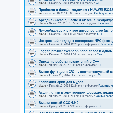
diatlo
» Ср авг 27, 2014 1:43 pm » в форуме
C++
Проблема с билайн модемом ( HUAWEI E3272
Vant
» Сб авг 16, 2014 3:09 pm » в форуме
Свободная те
Аркадия (Arcadia) Seelie и Unseelie. Фэйри/ф
diatlo
» Чт авг 07, 2014 11:34 am » в форуме
Новичкам
Лексер/парсер и в итоге интерпретатор (исп
diatlo
» Ср авг 06, 2014 11:34 am » в форуме
C++
Интересный подход к поведению NPC (реакц
diatlo
» Пн июл 14, 2014 12:20 pm » в форуме
Общие воп
Logger, profiler,exception handler всё в одно
diatlo
» Пн июн 16, 2014 2:56 pm » в форуме
C++
Описание работы исключений в C++
diatlo
» Чт май 29, 2014 4:48 pm » в форуме
C++
Вызов функции в C/C++, соответствующей з
diatlo
» Пт май 23, 2014 11:21 am » в форуме
C++
Коллекция арий для мудов
diatlo
» Пн май 19, 2014 12:24 pm » в форуме
Развитие 
Акция: Книги в электронном формате, плат
diatlo
» Чт апр 24, 2014 2:14 pm » в форуме
Общие вопро
Вышел новый GCC 4.9.0
diatlo
» Ср апр 23, 2014 9:30 am » в форуме
C++