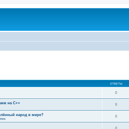
ОТВЕТЫ
0
амм на C++
0
лённый народ в мире?
0
тема
0