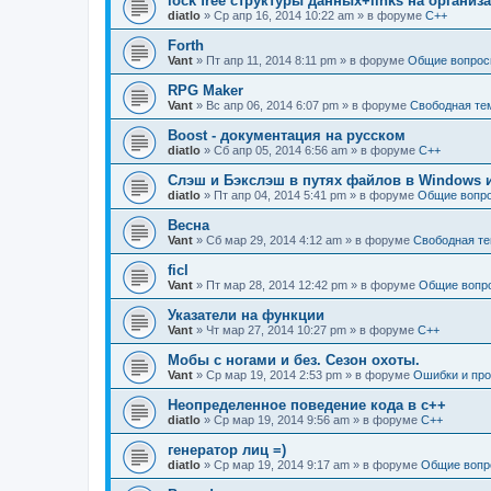
lock free структуры данных+links на органи
diatlo
» Ср апр 16, 2014 10:22 am » в форуме
C++
Forth
Vant
» Пт апр 11, 2014 8:11 pm » в форуме
Общие вопрос
RPG Maker
Vant
» Вс апр 06, 2014 6:07 pm » в форуме
Свободная те
Boost - документация на русском
diatlo
» Сб апр 05, 2014 6:56 am » в форуме
C++
Слэш и Бэкслэш в путях файлов в Windows и
diatlo
» Пт апр 04, 2014 5:41 pm » в форуме
Общие вопр
Весна
Vant
» Сб мар 29, 2014 4:12 am » в форуме
Свободная т
ficl
Vant
» Пт мар 28, 2014 12:42 pm » в форуме
Общие вопр
Указатели на функции
Vant
» Чт мар 27, 2014 10:27 pm » в форуме
C++
Мобы с ногами и без. Сезон охоты.
Vant
» Ср мар 19, 2014 2:53 pm » в форуме
Ошибки и пр
Неопределенное поведение кода в c++
diatlo
» Ср мар 19, 2014 9:56 am » в форуме
C++
генератор лиц =)
diatlo
» Ср мар 19, 2014 9:17 am » в форуме
Общие вопр