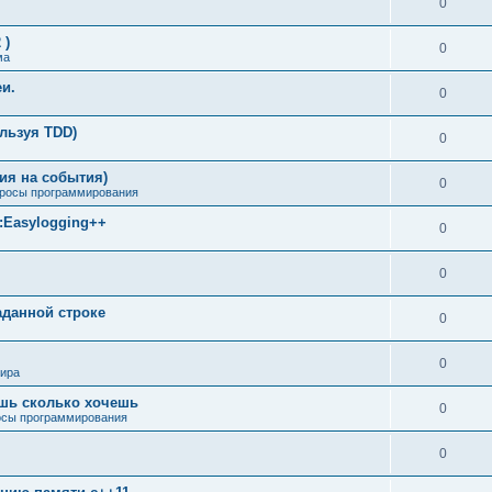
0
 )
0
ма
еи.
0
ользуя TDD)
0
ия на события)
0
росы программирования
м:Easylogging++
0
0
аданной строке
0
0
мира
ишь сколько хочешь
0
сы программирования
0