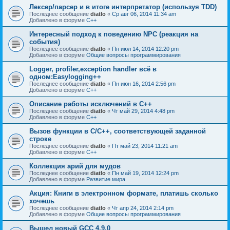
Лексер/парсер и в итоге интерпретатор (используя TDD)
Последнее сообщение
diatlo
«
Ср авг 06, 2014 11:34 am
Добавлено в форуме
C++
Интересный подход к поведению NPC (реакция на
события)
Последнее сообщение
diatlo
«
Пн июл 14, 2014 12:20 pm
Добавлено в форуме
Общие вопросы программирования
Logger, profiler,exception handler всё в
одном:Easylogging++
Последнее сообщение
diatlo
«
Пн июн 16, 2014 2:56 pm
Добавлено в форуме
C++
Описание работы исключений в C++
Последнее сообщение
diatlo
«
Чт май 29, 2014 4:48 pm
Добавлено в форуме
C++
Вызов функции в C/C++, соответствующей заданной
строке
Последнее сообщение
diatlo
«
Пт май 23, 2014 11:21 am
Добавлено в форуме
C++
Коллекция арий для мудов
Последнее сообщение
diatlo
«
Пн май 19, 2014 12:24 pm
Добавлено в форуме
Развитие мира
Акция: Книги в электронном формате, платишь сколько
хочешь
Последнее сообщение
diatlo
«
Чт апр 24, 2014 2:14 pm
Добавлено в форуме
Общие вопросы программирования
Вышел новый GCC 4.9.0