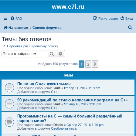
www.c7i.ru
FAQ
Регистрация
Вход
П
На главную
Список форумов
о
Темы без ответов
и
Перейти к расширенному поиску
с
Поиск
Расширенный поиск
к
1
2
След.
Найдено 100 результатов
Темы
Пиши на C как джентльмен
Последнее сообщение
Vant
«
Вт апр 11, 2017 1:19 pm
Добавлено в форуме
C++
90 рекомендаций по стилю написания программ на C++
Последнее сообщение
Vant
«
Чт мар 16, 2017 3:31 pm
Добавлено в форуме
C++
Программисты на C — самый большой разделённый
народ в мире?
Последнее сообщение
Diatlo
«
Ср апр 27, 2016 1:40 pm
Добавлено в форуме
Свободная тема