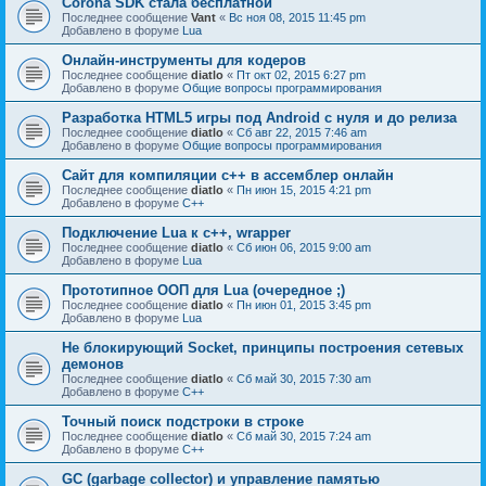
Corona SDK стала бесплатной
Последнее сообщение
Vant
«
Вс ноя 08, 2015 11:45 pm
Добавлено в форуме
Lua
Онлайн-инструменты для кодеров
Последнее сообщение
diatlo
«
Пт окт 02, 2015 6:27 pm
Добавлено в форуме
Общие вопросы программирования
Разработка HTML5 игры под Android с нуля и до релиза
Последнее сообщение
diatlo
«
Сб авг 22, 2015 7:46 am
Добавлено в форуме
Общие вопросы программирования
Сайт для компиляции c++ в ассемблер онлайн
Последнее сообщение
diatlo
«
Пн июн 15, 2015 4:21 pm
Добавлено в форуме
C++
Подключение Lua к c++, wrapper
Последнее сообщение
diatlo
«
Сб июн 06, 2015 9:00 am
Добавлено в форуме
Lua
Прототипное ООП для Lua (очередное ;)
Последнее сообщение
diatlo
«
Пн июн 01, 2015 3:45 pm
Добавлено в форуме
Lua
Не блокирующий Socket, принципы построения сетевых
демонов
Последнее сообщение
diatlo
«
Сб май 30, 2015 7:30 am
Добавлено в форуме
C++
Точный поиск подстроки в строке
Последнее сообщение
diatlo
«
Сб май 30, 2015 7:24 am
Добавлено в форуме
C++
GC (garbage collector) и управление памятью